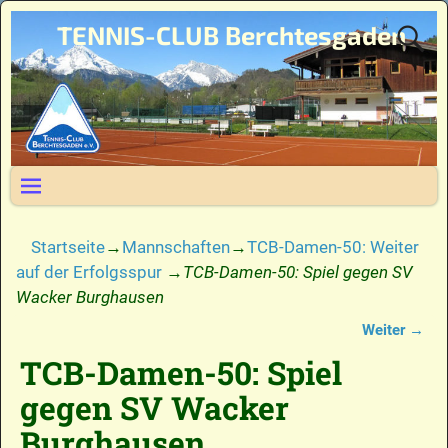
TENNIS-CLUB Berchtesgaden
Startseite
→
Mannschaften
→
TCB-Damen-50: Weiter
auf der Erfolgsspur
→
TCB-Damen-50: Spiel gegen SV
Wacker Burghausen
Weiter →
Bilder-Navigation
TCB-Damen-50: Spiel
gegen SV Wacker
Burghausen