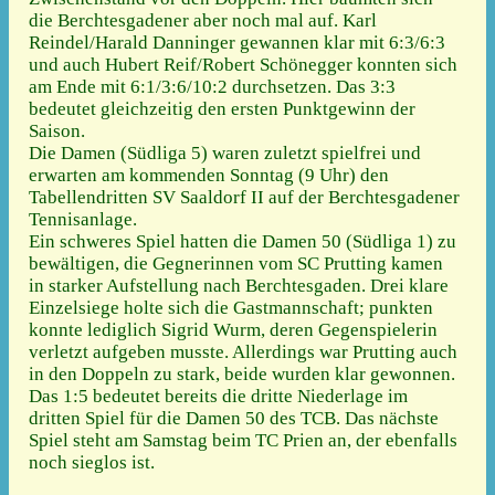
die Berchtesgadener aber noch mal auf. Karl
Reindel/Harald Danninger gewannen klar mit 6:3/6:3
und auch Hubert Reif/Robert Schönegger konnten sich
am Ende mit 6:1/3:6/10:2 durchsetzen. Das 3:3
bedeutet gleichzeitig den ersten Punktgewinn der
Saison.
Die Damen (Südliga 5) waren zuletzt spielfrei und
erwarten am kommenden Sonntag (9 Uhr) den
Tabellendritten SV Saaldorf II auf der Berchtesgadener
Tennisanlage.
Ein schweres Spiel hatten die Damen 50 (Südliga 1) zu
bewältigen, die Gegnerinnen vom SC Prutting kamen
in starker Aufstellung nach Berchtesgaden. Drei klare
Einzelsiege holte sich die Gastmannschaft; punkten
konnte lediglich Sigrid Wurm, deren Gegenspielerin
verletzt aufgeben musste. Allerdings war Prutting auch
in den Doppeln zu stark, beide wurden klar gewonnen.
Das 1:5 bedeutet bereits die dritte Niederlage im
dritten Spiel für die Damen 50 des TCB. Das nächste
Spiel steht am Samstag beim TC Prien an, der ebenfalls
noch sieglos ist.