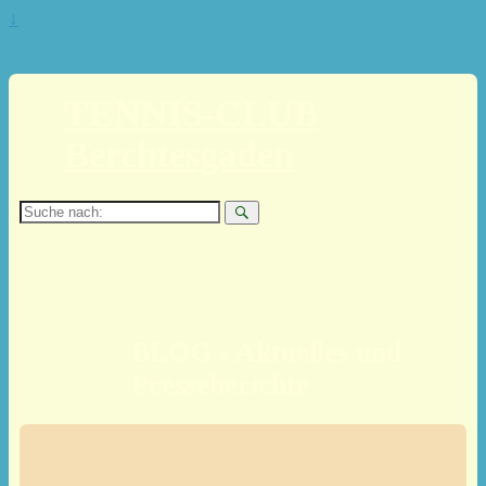
↓
TENNIS-CLUB
Berchtesgaden
Suche
nach:
BLOG - Aktuelles und
Presseberichte