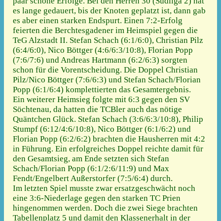
paar schöne Erfolge. Bei den Herren 30 (Südliga 2) hat
es lange gedauert, bis der Knoten geplatzt ist, dann gab
es aber einen starken Endspurt. Einen 7:2-Erfolg
feierten die Berchtesgadener im Heimspiel gegen die
TeG Alzstadt II. Stefan Schach (6:1/6:0), Christian Pilz
(6:4/6:0), Nico Böttger (4:6/6:3/10:8), Florian Popp
(7:6/7:6) und Andreas Hartmann (6:2/6:3) sorgten
schon für die Vorentscheidung. Die Doppel Christian
Pilz/Nico Böttger (7:6/6:3) und Stefan Schach/Florian
Popp (6:1/6:4) komplettierten das Gesamtergebnis.
Ein weiterer Heimsieg folgte mit 6:3 gegen den SV
Söchtenau, da hatten die TCBler auch das nötige
Quäntchen Glück. Stefan Schach (3:6/6:3/10:8), Philip
Stumpf (6:12/4:6/10:8), Nico Böttger (6:1/6:2) und
Florian Popp (6:2/6:2) brachten die Hausherren mit 4:2
in Führung. Ein erfolgreiches Doppel reichte damit für
den Gesamtsieg, am Ende setzten sich Stefan
Schach/Florian Popp (6:1/2:6/11:9) und Max
Fendt/Engelbert Außerstorfer (7:5/6:4) durch.
Im letzten Spiel musste zwar ersatzgeschwächt noch
eine 3:6-Niederlage gegen den starken TC Prien
hingenommen werden. Doch die zwei Siege brachten
Tabellenplatz 5 und damit den Klassenerhalt in der