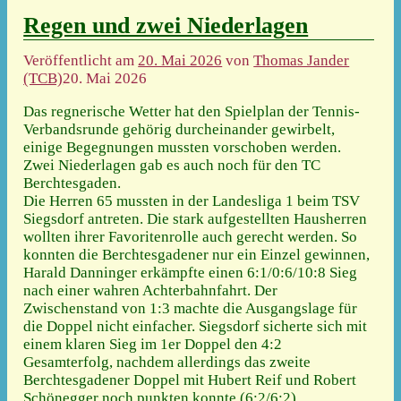
Regen und zwei Niederlagen
Veröffentlicht am
20. Mai 2026
von
Thomas Jander
(TCB)
20. Mai 2026
Das regnerische Wetter hat den Spielplan der Tennis-
Verbandsrunde gehörig durcheinander gewirbelt,
einige Begegnungen mussten vorschoben werden.
Zwei Niederlagen gab es auch noch für den TC
Berchtesgaden.
Die Herren 65 mussten in der Landesliga 1 beim TSV
Siegsdorf antreten. Die stark aufgestellten Hausherren
wollten ihrer Favoritenrolle auch gerecht werden. So
konnten die Berchtesgadener nur ein Einzel gewinnen,
Harald Danninger erkämpfte einen 6:1/0:6/10:8 Sieg
nach einer wahren Achterbahnfahrt. Der
Zwischenstand von 1:3 machte die Ausgangslage für
die Doppel nicht einfacher. Siegsdorf sicherte sich mit
einem klaren Sieg im 1er Doppel den 4:2
Gesamterfolg, nachdem allerdings das zweite
Berchtesgadener Doppel mit Hubert Reif und Robert
Schönegger noch punkten konnte (6:2/6:2).