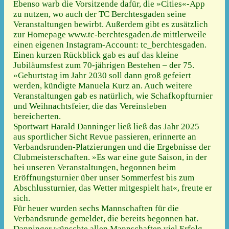
Ebenso warb die Vorsitzende dafür, die »Cities«-App
zu nutzen, wo auch der TC Berchtesgaden seine
Veranstaltungen bewirbt. Außerdem gibt es zusätzlich
zur Homepage www.tc-berchtesgaden.de mittlerweile
einen eigenen Instagram-Account: tc_berchtesgaden.
Einen kurzen Rückblick gab es auf das kleine
Jubiläumsfest zum 70-jährigen Bestehen – der 75.
»Geburtstag im Jahr 2030 soll dann groß gefeiert
werden, kündigte Manuela Kurz an. Auch weitere
Veranstaltungen gab es natürlich, wie Schafkopfturnier
und Weihnachtsfeier, die das Vereinsleben
bereicherten.
Sportwart Harald Danninger ließ ließ das Jahr 2025
aus sportlicher Sicht Revue passieren, erinnerte an
Verbandsrunden-Platzierungen und die Ergebnisse der
Clubmeisterschaften. »Es war eine gute Saison, in der
bei unseren Veranstaltungen, begonnen beim
Eröffnungsturnier über unser Sommerfest bis zum
Abschlussturnier, das Wetter mitgespielt hat«, freute er
sich.
Für heuer wurden sechs Mannschaften für die
Verbandsrunde gemeldet, die bereits begonnen hat.
Danninger wünschte allen Mannschaften viel Erfolg