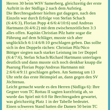
Herren 30 beim WSV Samerberg, gleichzeitig der erste
Auftritt in der Südliga 2 nach dem Aufstieg.
Die Berchtesgadener hielten gut dagegen, nach den
Einzeln war durch Erfolge von Stefan Schach
(6:4/6:3), Florian Popp 4:6/6:4/10:6) und Andreas
Hartmann (6:4/6:2) mit dem zwischenzeitlichen 3:3
alles offen. Kapitän Christian Pilz hatte sogar die
Führung auf dem Schläger, musste sich aber
unglücklich 6:1/4:6/8:10 geschlagen geben. Das sollte
sich in den Doppeln rächen: Christian Pilz/Nico
Böttger siegten nach starker Leistung im 1er Doppel
(6:4/7:6), Stefan Schach/Richard Hartmann unterlagen
deutlich und dann musste sich noch denkbar knapp die
Paarung Florian Popp/Andreas Hartmann mit
2:6/6:4/9:11 geschlagen geben. Am Samstag um 13
Uhr steht das erste Heimspiel an, dann gegen den SV
Jöchtenau.
Leicht gemacht wurde es den Herren (Südliga 6): Ihre
Gegner vom TC Rottau II sagten kurzfristig ab, so
wurde das Spiel mit 6:0 für Berchtesgaden gewartet,
was gleichzeitig Platz 1 in der Tabelle bedeutet.
Einen schweren Stand hatten die Damen 50 beim TC