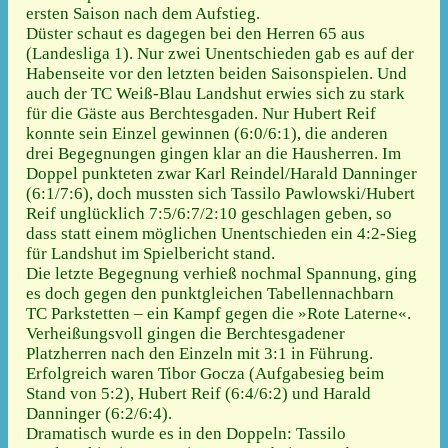
ersten Saison nach dem Aufstieg.
Düster schaut es dagegen bei den Herren 65 aus
(Landesliga 1). Nur zwei Unentschieden gab es auf der
Habenseite vor den letzten beiden Saisonspielen. Und
auch der TC Weiß-Blau Landshut erwies sich zu stark
für die Gäste aus Berchtesgaden. Nur Hubert Reif
konnte sein Einzel gewinnen (6:0/6:1), die anderen
drei Begegnungen gingen klar an die Hausherren. Im
Doppel punkteten zwar Karl Reindel/Harald Danninger
(6:1/7:6), doch mussten sich Tassilo Pawlowski/Hubert
Reif unglücklich 7:5/6:7/2:10 geschlagen geben, so
dass statt einem möglichen Unentschieden ein 4:2-Sieg
für Landshut im Spielbericht stand.
Die letzte Begegnung verhieß nochmal Spannung, ging
es doch gegen den punktgleichen Tabellennachbarn
TC Parkstetten – ein Kampf gegen die »Rote Laterne«.
Verheißungsvoll gingen die Berchtesgadener
Platzherren nach den Einzeln mit 3:1 in Führung.
Erfolgreich waren Tibor Gocza (Aufgabesieg beim
Stand von 5:2), Hubert Reif (6:4/6:2) und Harald
Danninger (6:2/6:4).
Dramatisch wurde es in den Doppeln: Tassilo