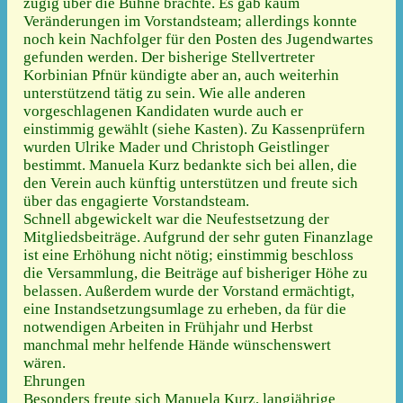
zügig über die Bühne brachte. Es gab kaum
Veränderungen im Vorstandsteam; allerdings konnte
noch kein Nachfolger für den Posten des Jugendwartes
gefunden werden. Der bisherige Stellvertreter
Korbinian Pfnür kündigte aber an, auch weiterhin
unterstützend tätig zu sein. Wie alle anderen
vorgeschlagenen Kandidaten wurde auch er
einstimmig gewählt (siehe Kasten). Zu Kassenprüfern
wurden Ulrike Mader und Christoph Geistlinger
bestimmt. Manuela Kurz bedankte sich bei allen, die
den Verein auch künftig unterstützen und freute sich
über das engagierte Vorstandsteam.
Schnell abgewickelt war die Neufestsetzung der
Mitgliedsbeiträge. Aufgrund der sehr guten Finanzlage
ist eine Erhöhung nicht nötig; einstimmig beschloss
die Versammlung, die Beiträge auf bisheriger Höhe zu
belassen. Außerdem wurde der Vorstand ermächtigt,
eine Instandsetzungsumlage zu erheben, da für die
notwendigen Arbeiten in Frühjahr und Herbst
manchmal mehr helfende Hände wünschenswert
wären.
Ehrungen
Besonders freute sich Manuela Kurz, langjährige