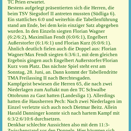
TC Prien erwartet.
Bestens aufgelegt präsentierten sich die Herren, die
beim TSV Siegsdorf II antreten mussten (Südliga 6).
Ein stattliches 6:0 und weiterhin die Tabellenführung
stand am Ende, bei dem kein einziger Satz abgegeben
wurden. In den Einzeln siegten Florian Wagner
(6:2/6:2), Maximilian Fendt (6:0/6:1), Engelbert
Außerstorfer (6:1/6:1) und Florian Kurz (6:0/6:1).
Ähnlich deutlich fielen auch die Doppel aus: Florian
Wagner/Max Fendt siegten 6:3/6:1, mit dem gleichen
Ergebnis gingen auch Engelbert Außerstorfer/Florian
Kurz vom Platz. Das nächste Spiel steht erst am
Sonntag, 28. Juni, an. Dann kommt der Tabellendritte
TMA Freilassing II nach Berchtesgaden.
Kampfgeist bewiesen die Herren 65, die nach zwei
Niederlagen zum Auftakt nun den TC Schwalbe
Ottobrunn zu Gast hatten (Landesliga 1). Allerdings
hatten die Hausherren Pech: Nach zwei Niederlagen im
Einzel verletzte sich auch noch Dietmar Beitz. Allein
Harald Danninger konnte sich nach hartem Kampf mit
6:3/2:6/10:6 durchsetzen.
Denkbar schlechte Aussichten also mit dem 11:3-
Zwischenstand vor den Doppeln. Hier bäumten sich