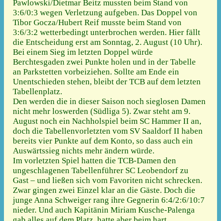
Pawlowski/Dietmar Beitz mussten beim Stand von
3:6/0:3 wegen Verletzung aufgeben. Das Doppel von
Tibor Gocza/Hubert Reif musste beim Stand von
3:6/3:2 wetterbedingt unterbrochen werden. Hier fällt
die Entscheidung erst am Sonntag, 2. August (10 Uhr).
Bei einem Sieg im letzten Doppel würde
Berchtesgaden zwei Punkte holen und in der Tabelle
an Parkstetten vorbeiziehen. Sollte am Ende ein
Unentschieden stehen, bleibt der TCB auf dem letzten
Tabellenplatz.
Den werden die in dieser Saison noch sieglosen Damen
nicht mehr loswerden (Südliga 5). Zwar steht am 9.
August noch ein Nachholspiel beim SC Hammer II an,
doch die Tabellenvorletzten vom SV Saaldorf II haben
bereits vier Punkte auf dem Konto, so dass auch ein
Auswärtssieg nichts mehr ändern würde.
Im vorletzten Spiel hatten die TCB-Damen den
ungeschlagenen Tabellenführer SC Leobendorf zu
Gast – und ließen sich vom Favoriten nicht schrecken.
Zwar gingen zwei Einzel klar an die Gäste. Doch die
junge Anna Schweiger rang ihre Gegnerin 6:4/2:6/10:7
nieder. Und auch Kapitänin Miriam Kusche-Palenga
gab alles auf dem Platz, hatte aber beim hart