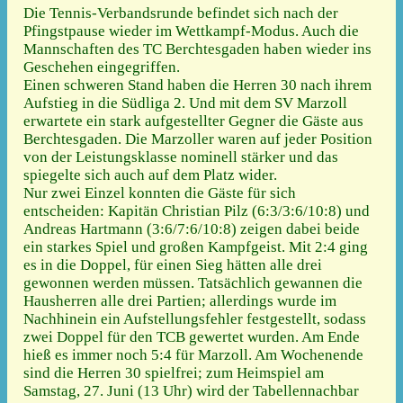
Die Tennis-Verbandsrunde befindet sich nach der
Pfingstpause wieder im Wettkampf-Modus. Auch die
Mannschaften des TC Berchtesgaden haben wieder ins
Geschehen eingegriffen.
Einen schweren Stand haben die Herren 30 nach ihrem
Aufstieg in die Südliga 2. Und mit dem SV Marzoll
erwartete ein stark aufgestellter Gegner die Gäste aus
Berchtesgaden. Die Marzoller waren auf jeder Position
von der Leistungsklasse nominell stärker und das
spiegelte sich auch auf dem Platz wider.
Nur zwei Einzel konnten die Gäste für sich
entscheiden: Kapitän Christian Pilz (6:3/3:6/10:8) und
Andreas Hartmann (3:6/7:6/10:8) zeigen dabei beide
ein starkes Spiel und großen Kampfgeist. Mit 2:4 ging
es in die Doppel, für einen Sieg hätten alle drei
gewonnen werden müssen. Tatsächlich gewannen die
Hausherren alle drei Partien; allerdings wurde im
Nachhinein ein Aufstellungsfehler festgestellt, sodass
zwei Doppel für den TCB gewertet wurden. Am Ende
hieß es immer noch 5:4 für Marzoll. Am Wochenende
sind die Herren 30 spielfrei; zum Heimspiel am
Samstag, 27. Juni (13 Uhr) wird der Tabellennachbar