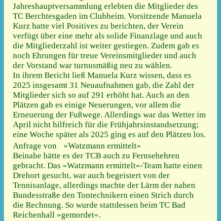
Jahreshauptversammlung erlebten die Mitglieder des
TC Berchtesgaden im Clubheim. Vorsitzende Manuela
Kurz hatte viel Positives zu berichten, der Verein
verfügt über eine mehr als solide Finanzlage und auch
die Mitgliederzahl ist weiter gestiegen. Zudem gab es
noch Ehrungen für treue Vereinsmitglieder und auch
der Vorstand war turnusmäßig neu zu wählen.
In ihrem Bericht ließ Manuela Kurz wissen, dass es
2025 insgesamt 31 Neuaufnahmen gab, die Zahl der
Mitglieder sich so auf 291 erhöht hat. Auch an den
Plätzen gab es einige Neuerungen, vor allem die
Erneuerung der Fußwege. Allerdings war das Wetter im
April nicht hilfreich für die Frühjahrsinstandsetzung;
eine Woche später als 2025 ging es auf den Plätzen los.
Anfrage von »Watzmann ermittelt«
Beinahe hätte es der TCB auch zu Fernsehehren
gebracht. Das »Watzmann ermittelt«-Team hatte einen
Drehort gesucht, war auch begeistert von der
Tennisanlage, allerdings machte der Lärm der nahen
Bundesstraße den Tontechnikern einen Strich durch
die Rechnung. So wurde stattdessen beim TC Bad
Reichenhall »gemordet«.