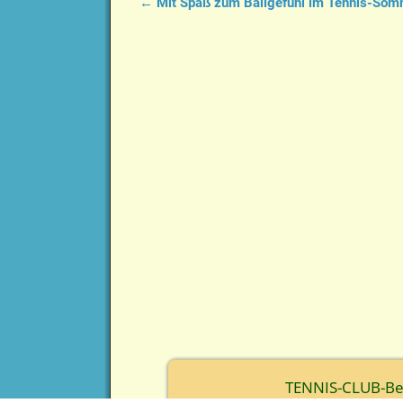
←
Mit Spaß zum Ballgefühl im Tennis-So
Artikelnavigation
TENNIS-CLUB-Berc