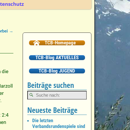
tenschutz
orbei
→
TCB-Homepage
TCB-Blog AKTUELLES
TCB-Blog JUGEND
 die
Beiträge suchen
arzoll
er
.
Neueste Beiträge
 2:4
Die letzten
nen
Verbandsrundenspiele sind