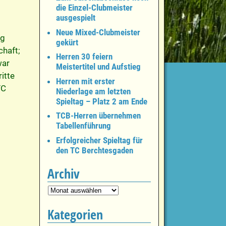
die Einzel-Clubmeister
ausgespielt
Neue Mixed-Clubmeister
ng
gekürt
chaft;
Herren 30 feiern
war
Meistertitel und Aufstieg
itte
Herren mit erster
TC
Niederlage am letzten
Spieltag – Platz 2 am Ende
TCB-Herren übernehmen
Tabellenführung
Erfolgreicher Spieltag für
den TC Berchtesgaden
Archiv
Kategorien