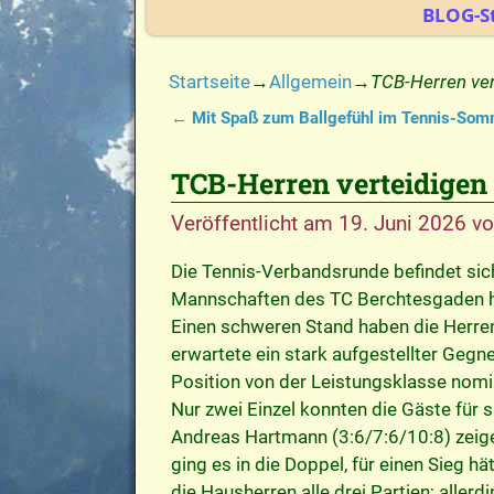
BLOG-St
Startseite
→
Allgemein
→
TCB-Herren ver
←
Mit Spaß zum Ballgefühl im Tennis-So
Artikelnavigation
TCB-Herren verteidigen
Veröffentlicht am
19. Juni 2026
v
Die Tennis-Verbandsrunde befindet si
Mannschaften des TC Berchtesgaden ha
Einen schweren Stand haben die Herren
erwartete ein stark aufgestellter Gegn
Position von der Leistungsklasse nomin
Nur zwei Einzel konnten die Gäste für s
Andreas Hartmann (3:6/7:6/10:8) zeige
ging es in die Doppel, für einen Sieg 
die Hausherren alle drei Partien; allerd