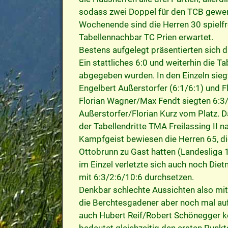
sodass zwei Doppel für den TCB gewer
Wochenende sind die Herren 30 spielfr
Tabellennachbar TC Prien erwartet.
Bestens aufgelegt präsentierten sich d
Ein stattliches 6:0 und weiterhin die T
abgegeben wurden. In den Einzeln siegt
Engelbert Außerstorfer (6:1/6:1) und Fl
Florian Wagner/Max Fendt siegten 6:3/
Außerstorfer/Florian Kurz vom Platz. D
der Tabellendritte TMA Freilassing II 
Kampfgeist bewiesen die Herren 65, d
Ottobrunn zu Gast hatten (Landesliga 1
im Einzel verletzte sich auch noch Die
mit 6:3/2:6/10:6 durchsetzen.
Denkbar schlechte Aussichten also mi
die Berchtesgadener aber noch mal auf
auch Hubert Reif/Robert Schönegger k
bedeutet gleichzeitig den ersten Punkt