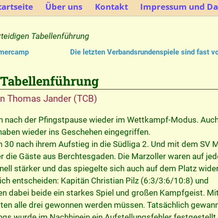
artseite
Über uns
Kontakt
Impressum und Da
teidigen Tabellenführung
mmercamp
Die letzten Verbandsrundenspiele sind fast v
 Tabellenführung
on
Thomas Jander (TCB)
ch nach der Pfingstpause wieder im Wettkampf-Modus. Auch
ben wieder ins Geschehen eingegriffen.
 30 nach ihrem Aufstieg in die Südliga 2. Und mit dem SV M
er die Gäste aus Berchtesgaden. Die Marzoller waren auf jed
ell stärker und das spiegelte sich auch auf dem Platz wider
ich entscheiden: Kapitän Christian Pilz (6:3/3:6/10:8) und
n dabei beide ein starkes Spiel und großen Kampfgeist. Mit
hätten alle drei gewonnen werden müssen. Tatsächlich gewan
ings wurde im Nachhinein ein Aufstellungsfehler festgestellt,