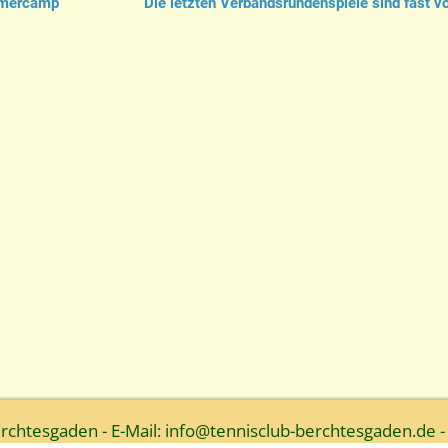
mmercamp
Die letzten Verbandsrundenspiele sind fast v
htesgaden - E-Mail: info@tennisclub-berchtesgaden.de -