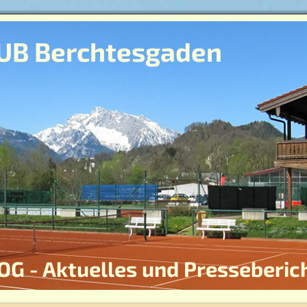
UB Berchtesgaden
OG - Aktuelles und Presseberic