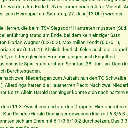
tet wurden. Am Ende hieß es immer noch 5:4 für Marzoll. 
ei; zum Heimspiel am Samstag, 27. Juni (13 Uhr) wird der
ie Herren, die beim TSV Siegsdorf II antreten mussten (Südli
abellenführung stand am Ende, bei dem kein einziger Satz
en Florian Wagner (6:2/6:2), Maximilian Fendt (6:0/6:1),
orian Kurz (6:0/6:1). Ähnlich deutlich fielen auch die Doppel
6:1, mit dem gleichen Ergebnis gingen auch Engelbert
as nächste Spiel steht erst am Sonntag, 28. Juni, an. Dann
nach Berchtesgaden.
ie nach zwei Niederlagen zum Auftakt nun den TC Schwalbe
). Allerdings hatten die Hausherren Pech: Nach zwei Nieder
tmar Beitz. Allein Harald Danninger konnte sich nach hartem
t dem 11:3-Zwischenstand vor den Doppeln. Hier bäumten s
. Karl Reindel/Harald Danninger gewannen klar mit 6:3/6:3 
onnten sich am Ende mit 6:1/3:6/10:2 durchsetzen. Das 3:3
gewinn der Saison.