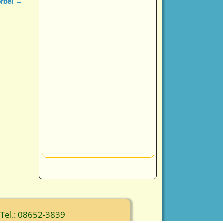
orbei
→
 Tel.: 08652-3839