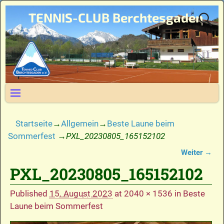
TENNIS-CLUB Berchtesgaden
Startseite
→
Allgemein
→
Beste Laune beim
Sommerfest
→
PXL_20230805_165152102
Weiter →
Bilder-Navigation
PXL_20230805_165152102
Published
15. August 2023
at
2040 × 1536
in
Beste
Laune beim Sommerfest