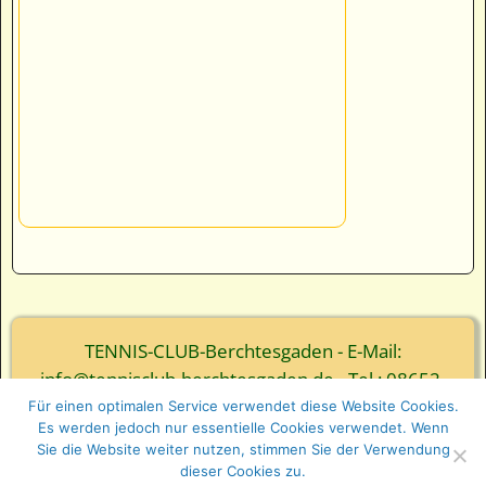
TENNIS-CLUB-Berchtesgaden - E-Mail:
info@tennisclub-berchtesgaden.de - Tel.: 08652-
3839
Für einen optimalen Service verwendet diese Website Cookies.
Es werden jedoch nur essentielle Cookies verwendet. Wenn
© Webgestaltung - Ernst Wurm und Florian Wurm
Sie die Website weiter nutzen, stimmen Sie der Verwendung
GbR
dieser Cookies zu.