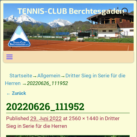
TENNIS-CLUB Berchtesgaden
Startseite
→
Allgemein
→
Dritter Sieg in Serie für die
Herren
→
20220626_111952
← Zurück
Bilder-Navigation
20220626_111952
Published
29. Juni 2022
at
2560 × 1440
in
Dritter
Sieg in Serie für die Herren