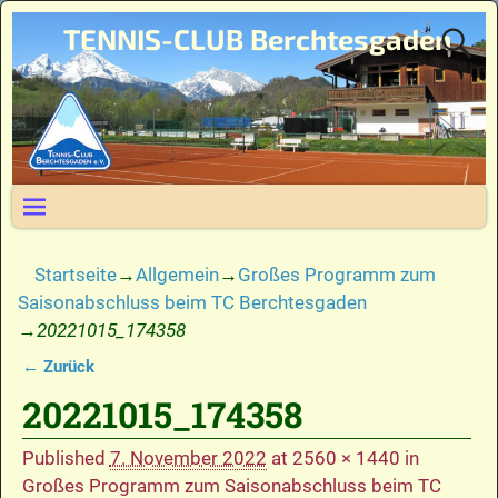
TENNIS-CLUB Berchtesgaden
Startseite
→
Allgemein
→
Großes Programm zum
Saisonabschluss beim TC Berchtesgaden
→
20221015_174358
← Zurück
Bilder-Navigation
20221015_174358
Published
7. November 2022
at
2560 × 1440
in
Großes Programm zum Saisonabschluss beim TC