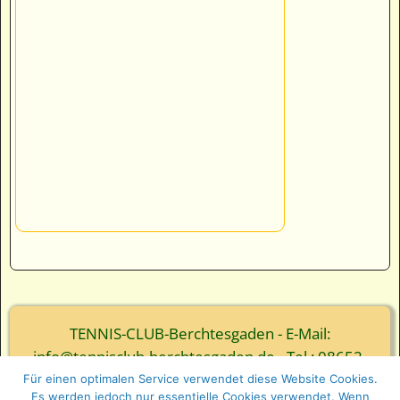
TENNIS-CLUB-Berchtesgaden - E-Mail:
info@tennisclub-berchtesgaden.de - Tel.: 08652-
3839
Für einen optimalen Service verwendet diese Website Cookies.
Es werden jedoch nur essentielle Cookies verwendet. Wenn