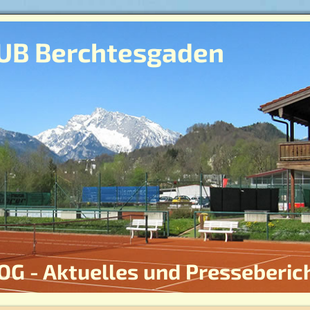
UB Berchtesgaden
OG - Aktuelles und Presseberic