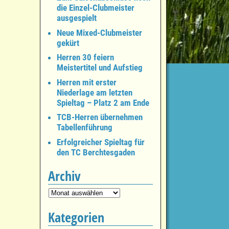
die Einzel-Clubmeister
ausgespielt
Neue Mixed-Clubmeister
gekürt
Herren 30 feiern
Meistertitel und Aufstieg
Herren mit erster
Niederlage am letzten
Spieltag – Platz 2 am Ende
TCB-Herren übernehmen
Tabellenführung
Erfolgreicher Spieltag für
den TC Berchtesgaden
Archiv
Kategorien