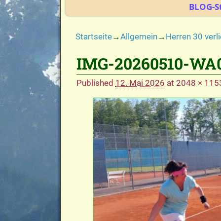
BLOG-St
Startseite
→
Allgemein
→
Herren 30 ver
IMG-20260510-WA
Bilder-Navigation
Published
12. Mai 2026
at
2048 × 115