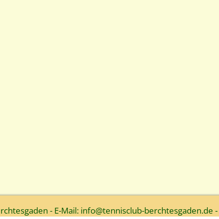
htesgaden - E-Mail: info@tennisclub-berchtesgaden.de -