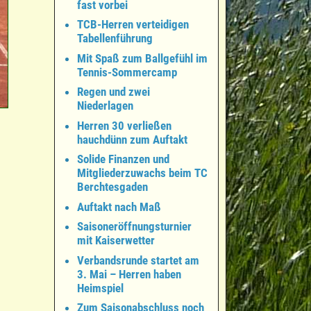
fast vorbei
TCB-Herren verteidigen
Tabellenführung
Mit Spaß zum Ballgefühl im
Tennis-Sommercamp
Regen und zwei
Niederlagen
Herren 30 verließen
hauchdünn zum Auftakt
Solide Finanzen und
Mitgliederzuwachs beim TC
Berchtesgaden
Auftakt nach Maß
Saisoneröffnungsturnier
mit Kaiserwetter
Verbandsrunde startet am
3. Mai – Herren haben
Heimspiel
Zum Saisonabschluss noch