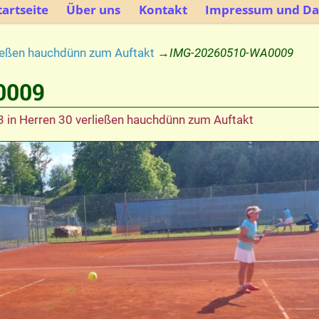
artseite
Über uns
Kontakt
Impressum und Da
ließen hauchdünn zum Auftakt
→
IMG-20260510-WA0009
0009
3
in
Herren 30 verließen hauchdünn zum Auftakt