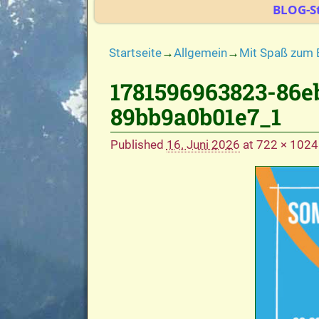
BLOG-St
Startseite
→
Allgemein
→
Mit Spaß zum 
1781596963823-86e
Bilder-Navigation
89bb9a0b01e7_1
Published
16. Juni 2026
at
722 × 1024