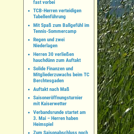
fast vorbei
TCB-Herren verteidigen
Tabellenführung
Mit Spaß zum Ballgefühl im
Tennis-Sommercamp
Regen und zwei
Niederlagen
Herren 30 verließen
hauchdünn zum Auftakt
Solide Finanzen und
Mitgliederzuwachs beim TC
Berchtesgaden
Auftakt nach Maß
Saisoneröffnungsturnier
mit Kaiserwetter
Verbandsrunde startet am
3. Mai – Herren haben
Heimspiel
Zum Saisonabschluss noch