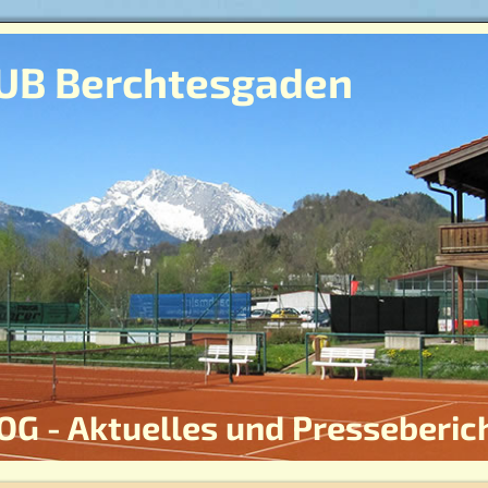
UB Berchtesgaden
OG - Aktuelles und Presseberic