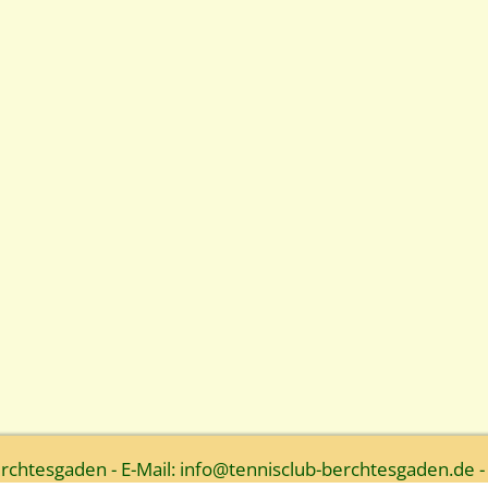
htesgaden - E-Mail: info@tennisclub-berchtesgaden.de -