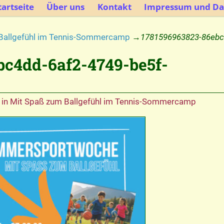
artseite
Über uns
Kontakt
Impressum und Da
Ballgefühl im Tennis-Sommercamp
→
1781596963823-86ebc
bc4dd-6af2-4749-be5f-
in
Mit Spaß zum Ballgefühl im Tennis-Sommercamp