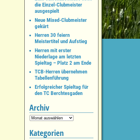
die Einzel-Clubmeister
ausgespielt
Neue Mixed-Clubmeister
gekürt
Herren 30 feiern
Meistertitel und Aufstieg
Herren mit erster
Niederlage am letzten
Spieltag – Platz 2 am Ende
TCB-Herren übernehmen
Tabellenführung
Erfolgreicher Spieltag für
den TC Berchtesgaden
Archiv
Kategorien