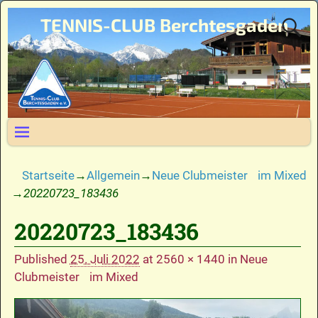
TENNIS-CLUB Berchtesgaden
Startseite
→
Allgemein
→
Neue Clubmeister im Mixed
→
20220723_183436
20220723_183436
Bilder-Navigation
Published
25. Juli 2022
at
2560 × 1440
in
Neue
Clubmeister im Mixed