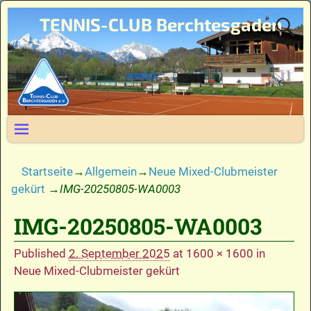
TENNIS-CLUB Berchtesgaden
Startseite
→
Allgemein
→
Neue Mixed-Clubmeister
gekürt
→
IMG-20250805-WA0003
IMG-20250805-WA0003
Bilder-Navigation
Published
2. September 2025
at
1600 × 1600
in
Neue Mixed-Clubmeister gekürt