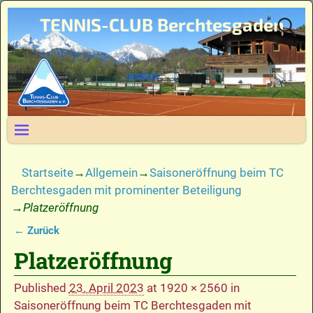
TENNIS-CLUB Berchtesgaden
Startseite
→
Allgemein
→
Saisoneröffnung beim TC
Berchtesgaden mit prominenter Beteiligung
→
Platzeröffnung
← Zurück
Bilder-Navigation
Platzeröffnung
Published
23. April 2023
at
1920 × 2560
in
Saisoneröffnung beim TC Berchtesgaden mit