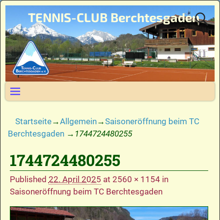
TENNIS-CLUB Berchtesgaden
Startseite
→
Allgemein
→
Saisoneröffnung beim TC
Berchtesgaden
→
1744724480255
1744724480255
Bilder-Navigation
Published
22. April 2025
at
2560 × 1154
in
Saisoneröffnung beim TC Berchtesgaden