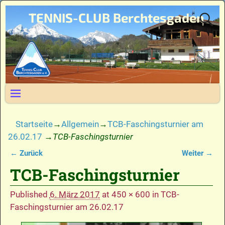
TENNIS-CLUB Berchtesgaden
Startseite
→
Allgemein
→
TCB-Faschingsturnier am
26.02.17
→
TCB-Faschingsturnier
← Zurück
Weiter →
Bilder-Navigation
TCB-Faschingsturnier
Published
6. März 2017
at
450 × 600
in
TCB-
Faschingsturnier am 26.02.17