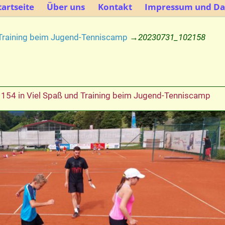
artseite
Über uns
Kontakt
Impressum und Da
 Training beim Jugend-Tenniscamp
→
20230731_102158
1154
in
Viel Spaß und Training beim Jugend-Tenniscamp