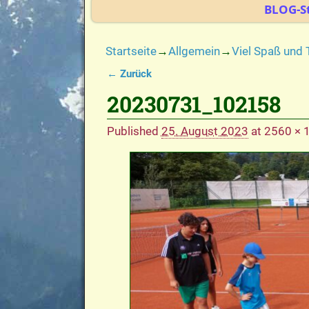
BLOG-St
Startseite
→
Allgemein
→
Viel Spaß und
← Zurück
Bilder-Navigation
20230731_102158
Published
25. August 2023
at
2560 × 