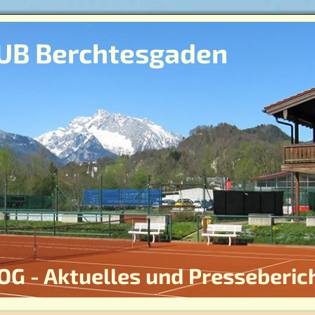
UB Berchtesgaden
OG - Aktuelles und Presseberic