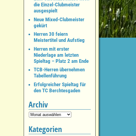
die Einzel-Clubmeister
ausgespielt
Neue Mixed-Clubmeister
gekürt
Herren 30 feiern
Meistertitel und Aufstieg
Herren mit erster
Niederlage am letzten
Spieltag – Platz 2 am Ende
TCB-Herren übernehmen
Tabellenführung
Erfolgreicher Spieltag für
den TC Berchtesgaden
Archiv
Kategorien