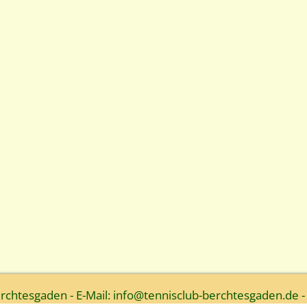
htesgaden - E-Mail: info@tennisclub-berchtesgaden.de -