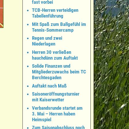
fast vorbei
TCB-Herren verteidigen
Tabellenführung
Mit Spaß zum Ballgefühl im
Tennis-Sommercamp
Regen und zwei
Niederlagen
Herren 30 verließen
hauchdünn zum Auftakt
Solide Finanzen und
Mitgliederzuwachs beim TC
Berchtesgaden
Auftakt nach Maß
Saisoneröffnungsturnier
mit Kaiserwetter
Verbandsrunde startet am
3. Mai – Herren haben
Heimspiel
Zum Saisonabschluss noch