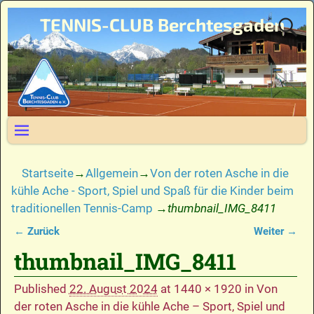
TENNIS-CLUB Berchtesgaden
Startseite
→
Allgemein
→
Von der roten Asche in die
kühle Ache - Sport, Spiel und Spaß für die Kinder beim
traditionellen Tennis-Camp
→
thumbnail_IMG_8411
← Zurück
Weiter →
Bilder-Navigation
thumbnail_IMG_8411
Published
22. August 2024
at
1440 × 1920
in
Von
der roten Asche in die kühle Ache – Sport, Spiel und