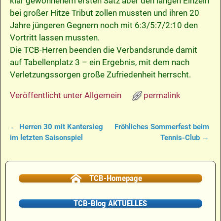
klar gewonnenem ersten Satz aber den langen Einzeln
bei großer Hitze Tribut zollen mussten und ihren 20
Jahre jüngeren Gegnern noch mit 6:3/5:7/2:10 den
Vortritt lassen mussten.
Die TCB-Herren beenden die Verbandsrunde damit
auf Tabellenplatz 3 – ein Ergebnis, mit dem nach
Verletzungssorgen große Zufriedenheit herrscht.
Veröffentlicht unter
Allgemein
permalink
←
Herren 30 mit Kantersieg
Fröhliches Sommerfest beim
Artikelnavigation
im letzten Saisonspiel
Tennis-Club
→
TCB-Homepage
TCB-Blog AKTUELLES