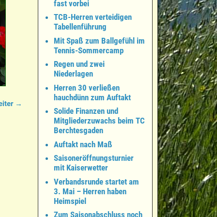
fast vorbei
TCB-Herren verteidigen
Tabellenführung
Mit Spaß zum Ballgefühl im
Tennis-Sommercamp
Regen und zwei
Niederlagen
Herren 30 verließen
hauchdünn zum Auftakt
iter →
Solide Finanzen und
Mitgliederzuwachs beim TC
Berchtesgaden
Auftakt nach Maß
Saisoneröffnungsturnier
mit Kaiserwetter
Verbandsrunde startet am
3. Mai – Herren haben
Heimspiel
Zum Saisonabschluss noch