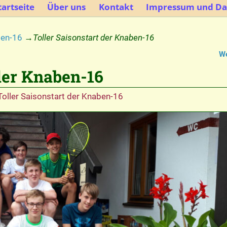
artseite
Über uns
Kontakt
Impressum und Da
ben-16
→
Toller Saisonstart der Knaben-16
We
 der Knaben-16
Toller Saisonstart der Knaben-16