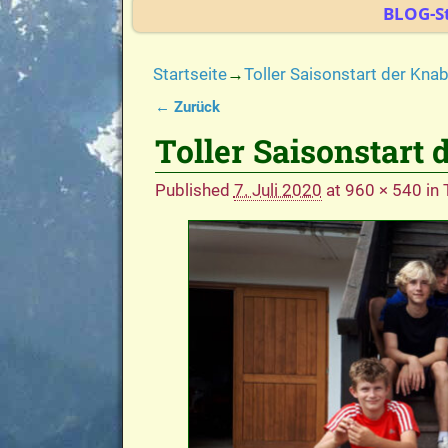
BLOG-St
Startseite
→
Toller Saisonstart der Kna
← Zurück
Bilder-Navigation
Toller Saisonstart
Published
7. Juli 2020
at
960 × 540
in