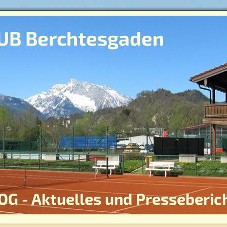
UB Berchtesgaden
OG - Aktuelles und Presseberic