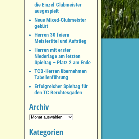
die Einzel-Clubmeister
ausgespielt
Neue Mixed-Clubmeister
gekürt
Herren 30 feiern
Meistertitel und Aufstieg
Herren mit erster
Niederlage am letzten
Spieltag – Platz 2 am Ende
TCB-Herren übernehmen
Tabellenführung
Erfolgreicher Spieltag für
den TC Berchtesgaden
Archiv
Kategorien