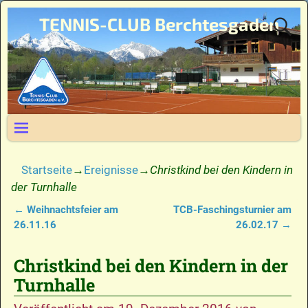
TENNIS-CLUB Berchtesgaden
Startseite
→
Ereignisse
→
Christkind bei den Kindern in
der Turnhalle
←
Weihnachtsfeier am
TCB-Faschingsturnier am
Artikelnavigation
26.11.16
26.02.17
→
Christkind bei den Kindern in der
Turnhalle