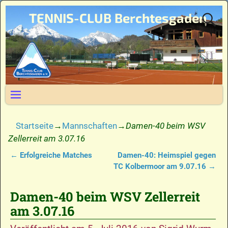
TENNIS-CLUB Berchtesgaden
Startseite
→
Mannschaften
→
Damen-40 beim WSV
Zellerreit am 3.07.16
←
Erfolgreiche Matches
Damen-40: Heimspiel gegen
Artikelnavigation
TC Kolbermoor am 9.07.16
→
Damen-40 beim WSV Zellerreit
am 3.07.16