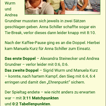
Wurm
und
Andrea
Grundner mussten sich jeweils in zwei Sätzen
geschlagen geben. Anna Schiller schaffte sogar ein
Tie-Break, verlor dieses dann leider knapp mit 8:10.
Nach der Kaffee-Pause ging es an die Doppel. Hierbei
kam Manuela Kurz für Anna Schiller zum Einsatz.
Das erste Doppel
– Alexandra Steinecker und Andrea
Grundner – verlor leider mit 0:6, 0:6.
Das zweite Doppel
– Sigrid Wurm und Manuela Kurz
– konnte, nach hartem Kampf, den Sieg mit 6:4, 6:4
erringen und damit den „Ehrenpunkt“ sichern.
Der Spieltag endete – wie nicht anders zu erwarten
war – mit
3:11 Matchpunkten
und
0:2 Tabellenpunkten
.