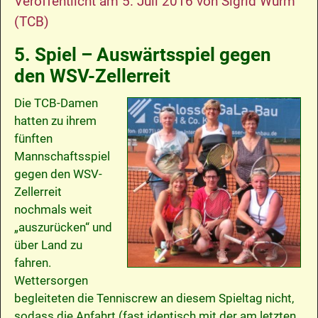
Veröffentlicht am
5. Juli 2016
von
Sigrid Wurm
(TCB)
5. Spiel – Auswärtsspiel gegen
den WSV-Zellerreit
Die TCB-Damen
hatten zu ihrem
fünften
Mannschaftsspiel
gegen den WSV-
Zellerreit
nochmals weit
„auszurücken“ und
über Land zu
fahren.
Wettersorgen
begleiteten die Tenniscrew an diesem Spieltag nicht,
sodass die Anfahrt (fast identisch mit der am letzten