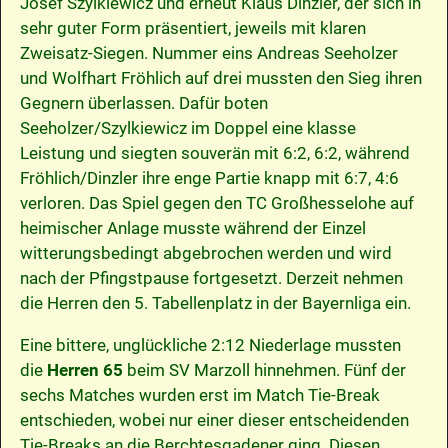
Josef Szylkiewicz und erneut Klaus Dinzler, der sich in
sehr guter Form präsentiert, jeweils mit klaren
Zweisatz-Siegen. Nummer eins Andreas Seeholzer
und Wolfhart Fröhlich auf drei mussten den Sieg ihren
Gegnern überlassen. Dafür boten
Seeholzer/Szylkiewicz im Doppel eine klasse
Leistung und siegten souverän mit 6:2, 6:2, während
Fröhlich/Dinzler ihre enge Partie knapp mit 6:7, 4:6
verloren. Das Spiel gegen den TC Großhesselohe auf
heimischer Anlage musste während der Einzel
witterungsbedingt abgebrochen werden und wird
nach der Pfingstpause fortgesetzt. Derzeit nehmen
die Herren den 5. Tabellenplatz in der Bayernliga ein.
Eine bittere, unglückliche 2:12 Niederlage mussten
die
Herren 65
beim SV Marzoll hinnehmen. Fünf der
sechs Matches wurden erst im Match Tie-Break
entschieden, wobei nur einer dieser entscheidenden
Tie-Breaks an die Berchtesgadener ging. Diesen