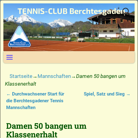
TENNIS-CLUB Berchtesgaden
Startseite
→
Mannschaften
→
Damen 50 bangen um
Klassenerhalt
←
Durchwachsener Start für
Spiel, Satz und Sieg
→
Artikelnavigation
die Berchtesgadener Tennis
Mannschaften
Damen 50 bangen um
Klassenerhalt