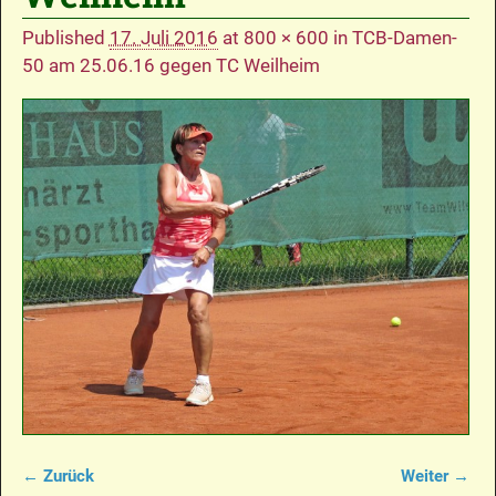
Published
17. Juli 2016
at
800 × 600
in
TCB-Damen-
50 am 25.06.16 gegen TC Weilheim
← Zurück
Weiter →