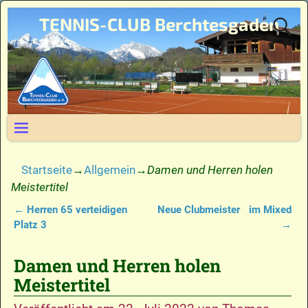
TENNIS-CLUB Berchtesgaden
Startseite
→
Allgemein
→
Damen und Herren holen
Meistertitel
←
Herren 65 verteidigen
Neue Clubmeister im Mixed
Artikelnavigation
Platz 3
→
Damen und Herren holen
Meistertitel