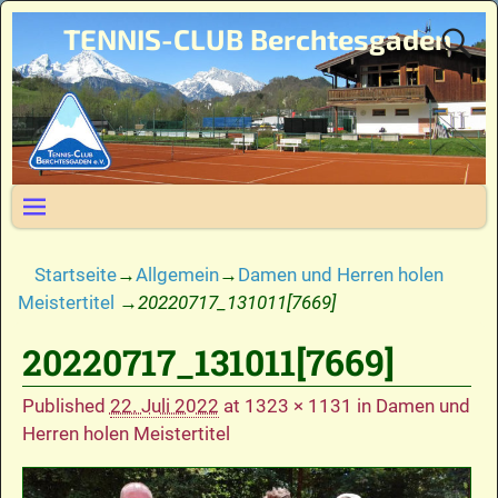
TENNIS-CLUB Berchtesgaden
Startseite
→
Allgemein
→
Damen und Herren holen
Meistertitel
→
20220717_131011[7669]
20220717_131011[7669]
Bilder-Navigation
Published
22. Juli 2022
at
1323 × 1131
in
Damen und
Herren holen Meistertitel