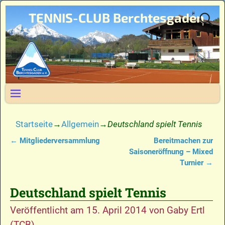
TENNIS-CLUB Berchtesgaden
Startseite
→
Allgemein
→
Deutschland spielt Tennis
←
Mitgliederversammlung
Bereitmachen zur
Artikelnavigation
Saisoneröffnung – Mixed
Turnier
→
Deutschland spielt Tennis
Veröffentlicht am
15. April 2014
von
Gaby Ertl
(TCB)