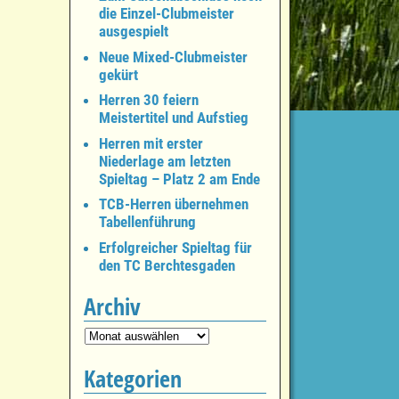
die Einzel-Clubmeister
ausgespielt
Neue Mixed-Clubmeister
gekürt
Herren 30 feiern
Meistertitel und Aufstieg
Herren mit erster
Niederlage am letzten
Spieltag – Platz 2 am Ende
TCB-Herren übernehmen
Tabellenführung
Erfolgreicher Spieltag für
den TC Berchtesgaden
Archiv
Kategorien