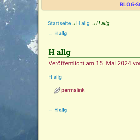
BLOG-St
Startseite
→
H allg
→
H allg
←
H allg
Artikelnavigation
H allg
Veröffentlicht am
15. Mai 2024
vo
H allg
permalink
←
H allg
Artikelnavigation