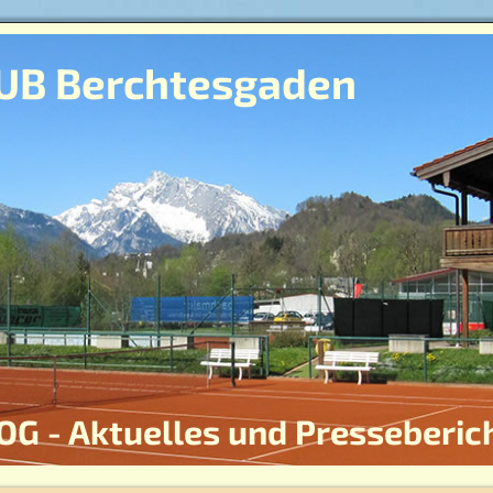
UB Berchtesgaden
OG - Aktuelles und Presseberic