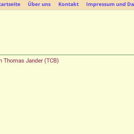
artseite
Über uns
Kontakt
Impressum und Da
n
Thomas Jander (TCB)