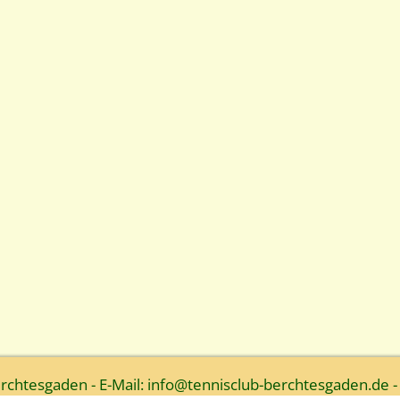
htesgaden - E-Mail: info@tennisclub-berchtesgaden.de -