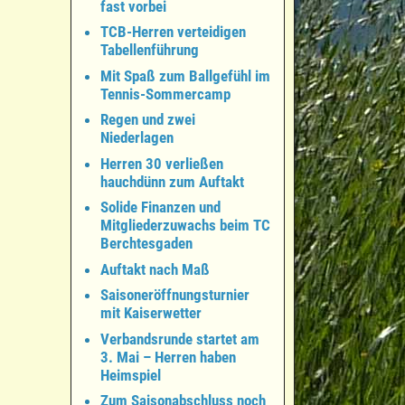
fast vorbei
TCB-Herren verteidigen
Tabellenführung
Mit Spaß zum Ballgefühl im
Tennis-Sommercamp
Regen und zwei
Niederlagen
Herren 30 verließen
hauchdünn zum Auftakt
Solide Finanzen und
Mitgliederzuwachs beim TC
Berchtesgaden
Auftakt nach Maß
Saisoneröffnungsturnier
mit Kaiserwetter
Verbandsrunde startet am
3. Mai – Herren haben
Heimspiel
Zum Saisonabschluss noch