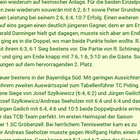
n wiederum auf heimischer Anlage. Für die beiden Einzelp
n zwei wiederum souverän mit 6:2, 6:1 sowie Peter Grundne
n Leistung bei seinem 2:6, 6:4, 10:7 Erfolg. Einen weiteren
uf eins gegen einen deutlich jüngeren Gegner, dem er am E
Harald Danninger hielt gut dagegen, musste sich aber am End
ging es in die Doppel, wo man beide Punkte holen wollte. R.
it ihrem 6:3, 6:1 Sieg bestens vor. Die Partie von R. Schöneg
 und ging am Ende knapp mit 7:6, 1:6, 5:10 an die Gäste. So
ungen auf dem hervorragenden 2. Platz.
euer bestens in der Bayernliga Süd. Mit geringen Aussichten
u ihrem zweiten Auswärtsspiel zum Tabellenführer TC Piding
ene Siege von Josef Szylkiewicz (6:4, 6:2) und Jürgen Geilic
Josef Szylkiewicz/Andreas Seeholzer mit 6:4 und 6:4 und da
rgen Geilich mit 6:4, 4:6 und 10:5 beide Doppelpunkte erri
für das TCB-Team perfekt. Im ersten Heimspiel der Saison
er 1.SC Gröbenzell. Bei herrlichem Tenniswetter kam es zu
r Andreas Seeholzer musste gegen Wolfgang Hahn, einen d