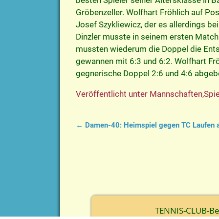
besten Spieler seiner Altersklasse in B
Gröbenzeller. Wolfhart Fröhlich auf Pos
Josef Szykliewicz, der es allerdings be
Dinzler musste in seinem ersten Match
mussten wiederum die Doppel die Ents
gewannen mit 6:3 und 6:2. Wolfhart Fr
gegnerische Doppel 2:6 und 4:6 abgebe
Veröffentlicht unter
Mannschaften
,
Spie
←
Damen-40: Heimspiel gegen TC Laufen 
Artikelnavigation
TENNIS-CLUB-Berc