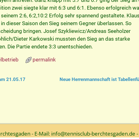
ayern antreten. Ganz knapp mit 5:7 und 6:7 ging der Sieg an
ition zwei siegte klar mit 6:3 und 6:1. Ebenso erfolgreich wa
i seinem 2:6, 6:2,10:2 Erfolg sehr spannend gestaltete. Klau
 in dieser Saison den Sieg seinem Gegner überlassen. So
cheidung bringen. Josef Szykliewicz/Andreas Seeholzer
öhlich/Dieter Karkowski mussten den Sieg an das starke
n. Die Partie endete 3:3 unentschieden.
lbetrieb
permalink
am 21.05.17
Neue Herrenmannschaft ist Tabellenf
htesgaden - E-Mail: info@tennisclub-berchtesgaden.de -