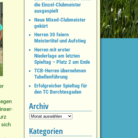
die Einzel-Clubmeister
ausgespielt
Neue Mixed-Clubmeister
gekürt
Herren 30 feiern
Meistertitel und Aufstieg
Herren mit erster
Niederlage am letzten
Spieltag – Platz 2 am Ende
TCB-Herren übernehmen
Tabellenführung
Erfolgreicher Spieltag für
er
den TC Berchtesgaden
legen
Archiv
inser-
urz
 sich
Kategorien