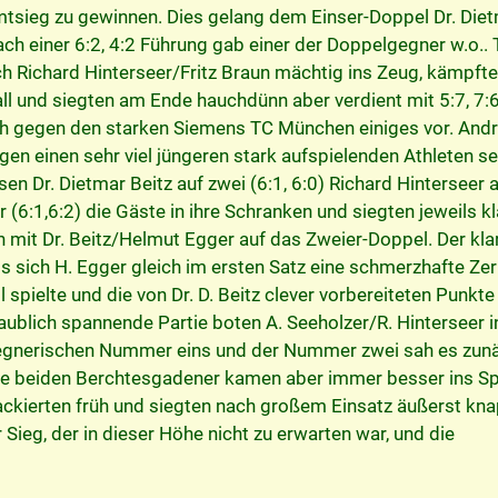
tsieg zu gewinnen. Dies gelang dem Einser-Doppel Dr. Die
h einer 6:2, 4:2 Führung gab einer der Doppelgegner w.o.. 
ch Richard Hinterseer/Fritz Braun mächtig ins Zeug, kämpft
l und siegten am Ende hauchdünn aber verdient mit 5:7, 7:6
h gegen den starken Siemens TC München einiges vor. And
gen einen sehr viel jüngeren stark aufspielenden Athleten se
sen Dr. Dietmar Beitz auf zwei (6:1, 6:0) Richard Hinterseer 
r (6:1,6:2) die Gäste in ihre Schranken und siegten jeweils kl
 mit Dr. Beitz/Helmut Egger auf das Zweier-Doppel. Der klar
ls sich H. Egger gleich im ersten Satz eine schmerzhafte Ze
 spielte und die von Dr. D. Beitz clever vorbereiteten Punkte
laublich spannende Partie boten A. Seeholzer/R. Hinterseer i
gegnerischen Nummer eins und der Nummer zwei sah es zun
 Die beiden Berchtesgadener kamen aber immer besser ins Sp
tackierten früh und siegten nach großem Einsatz äußerst kn
r Sieg, der in dieser Höhe nicht zu erwarten war, und die