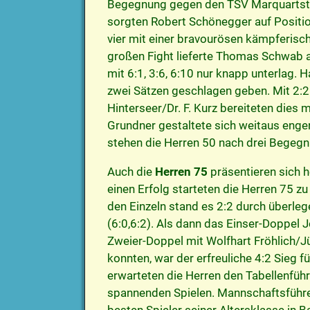
Begegnung gegen den TSV Marquartstei
sorgten Robert Schönegger auf Positio
vier mit einer bravourösen kämpferische
großen Fight lieferte Thomas Schwab a
mit 6:1, 3:6, 6:10 nur knapp unterlag. 
zwei Sätzen geschlagen geben. Mit 2:2 
Hinterseer/Dr. F. Kurz bereiteten dies m
Grundner gestaltete sich weitaus enger
stehen die Herren 50 nach drei Begegn
Auch die
Herren 75
präsentieren sich h
einen Erfolg starteten die Herren 75 z
den Einzeln stand es 2:2 durch überleg
(6:0,6:2). Als dann das Einser-Doppel 
Zweier-Doppel mit Wolfhart Fröhlich/Jü
konnten, war der erfreuliche 4:2 Sieg 
erwarteten die Herren den Tabellenführ
spannenden Spielen. Mannschaftsführe