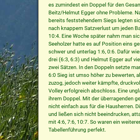
es zumindest ein Doppel für den Gesam
Beitz/Helmut Egger ohne Probleme. Nac
bereits feststehendem Siegs legten si
nach knappem Satzverlust um jeden Bal
10:4. Eine Woche später nahm man sic
Seeholzer hatte es auf Position eins ge
schwer und unterlag 1:6, 0:6. Dafür wie
drei (6:3, 6:3) und Helmut Egger auf vie
zwei Sätzen. In den Doppeln setzte man
6:0 Sieg ist umso höher zu bewerten, a
zuzog, jedoch weiter kämpfte, druckvoll
Volley erfolgreich abschloss. Eine ung
ihrem Doppel. Mit der überragenden 
nicht einfach aus für die Hausherren.
und ließen sich nicht beeindrucken, at
mit 4:6, 7:6, 10:7. So waren ein weitere
Tabellenführung perfekt.