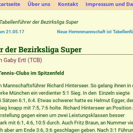
artseite
Über uns
Kontakt
Impressum und Da
Tabellenführer der Bezirksliga Super
am 21.05.17
Neue Herrenmannschaft ist Tabellenf
r der Bezirksliga Super
n
Gaby Ertl (TCB)
ennis-Clubs im Spitzenfeld
 Mannschaftsführer Richard Hinterseer. So gelang ihnen in 
e München ein verdienter 5:1 Sieg. In den Einzeln siegte
i Sätzen 6:1, 6:4. Etwas schwerer hatte es Helmut Egger, der
eg knapp mit 7:5, 7:6 holte. Richard Hinterseer an Position
Vorstellung gegen einen um zwei Leistungsklassen besser
k mit 6:1, 4:6, 10:5 durch. Auch Fritz Braun, an Nummer vi
ch aber am Ende 3:6, 3:6 geschlagen geben. Nach 3:1 Führun