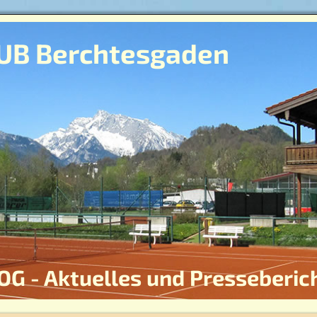
UB Berchtesgaden
OG - Aktuelles und Presseberic