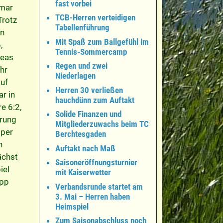
fast vorbei
tmar
TCB-Herren verteidigen
Trotz
Tabellenführung
en
Mit Spaß zum Ballgefühl im
,
Tennis-Sommercamp
reas
Regen und zwei
hr
Niederlagen
auf
Herren 30 verließen
ar in
hauchdünn zum Auftakt
e 6:2,
Solide Finanzen und
rrung
Mitgliederzuwachs beim TC
 per
Berchtesgaden
n
Auftakt nach Maß
ächst
Saisoneröffnungsturnier
iel
mit Kaiserwetter
app
Verbandsrunde startet am
3. Mai – Herren haben
Heimspiel
Zum Saisonabschluss noch