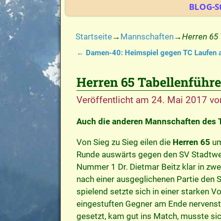
BLOG-St
Startseite
→
Mannschaften
→
Herren 65 
←
Damen-40: Heimspiel gegen TC Laufen 
Artikelnavigation
Herren 65 Tabellenführe
Veröffentlicht am
24. Mai 2017
vo
Auch die anderen Mannschaften des T
Von Sieg zu Sieg eilen die
Herren 65
um
Runde auswärts gegen den SV Stadtwerk
Nummer 1 Dr. Dietmar Beitz klar in zwe
nach einer ausgeglichenen Partie den Si
spielend setzte sich in einer starken 
eingestuften Gegner am Ende nervenstar
gesetzt, kam gut ins Match, musste si