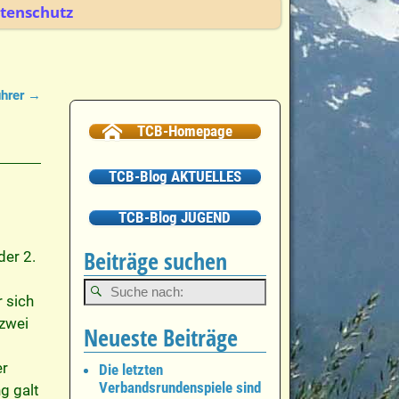
tenschutz
ührer
→
TCB-Homepage
TCB-Blog AKTUELLES
TCB-Blog JUGEND
Beiträge suchen
der 2.
 sich
 zwei
Neueste Beiträge
er
Die letzten
Verbandsrundenspiele sind
g galt