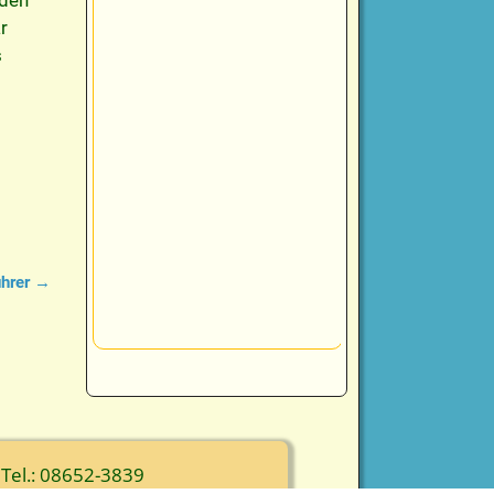
 den
r
s
ührer
→
 Tel.: 08652-3839