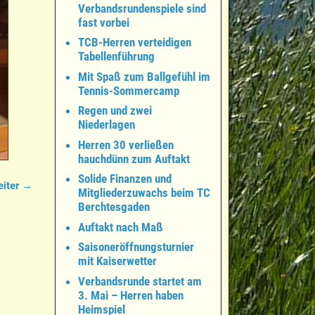
Verbandsrundenspiele sind
fast vorbei
TCB-Herren verteidigen
Tabellenführung
Mit Spaß zum Ballgefühl im
Tennis-Sommercamp
Regen und zwei
Niederlagen
Herren 30 verließen
hauchdünn zum Auftakt
Solide Finanzen und
iter →
Mitgliederzuwachs beim TC
Berchtesgaden
Auftakt nach Maß
Saisoneröffnungsturnier
mit Kaiserwetter
Verbandsrunde startet am
3. Mai – Herren haben
Heimspiel