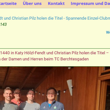
artseite
Über uns
Kontakt
Impressum und Da
dt und Christian Pilz holen die Titel - Spannende Einzel-Cl
1143
We
 1440
in
Katy Hölzl-Fendt und Christian Pilz holen die Titel –
n der Damen und Herren beim TC Berchtesgaden