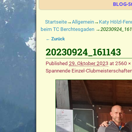
BLOG-St
Startseite
→
Allgemein
→
Katy Hölzl-Fen
beim TC Berchtesgaden
→
20230924_16
← Zurück
Bilder-Navigation
20230924_161143
Published
29. Oktober 2023
at
2560 ×
Spannende Einzel-Clubmeisterschafte