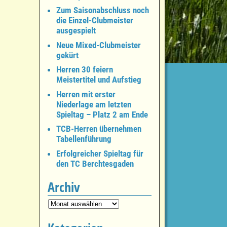
Zum Saisonabschluss noch
die Einzel-Clubmeister
ausgespielt
Neue Mixed-Clubmeister
gekürt
Herren 30 feiern
Meistertitel und Aufstieg
Herren mit erster
Niederlage am letzten
Spieltag – Platz 2 am Ende
TCB-Herren übernehmen
Tabellenführung
Erfolgreicher Spieltag für
den TC Berchtesgaden
Archiv