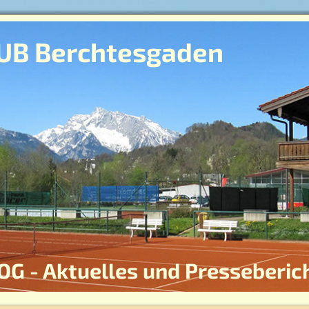
UB Berchtesgaden
OG - Aktuelles und Presseberic