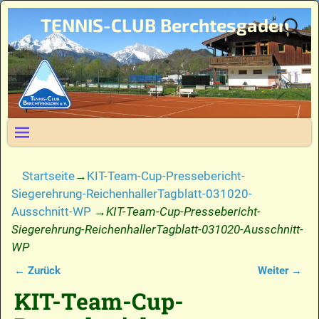
TENNIS-CLUB Berchtesgaden
Startseite
→
KIT-Team-Cup-Pressebericht-
Siegerehrung-ReichenhallerTagblatt-031020-
Ausschnitt-WP
→
KIT-Team-Cup-Pressebericht-
Siegerehrung-ReichenhallerTagblatt-031020-Ausschnitt-
WP
← Zurück
Weiter →
Bilder-Navigation
KIT-Team-Cup-