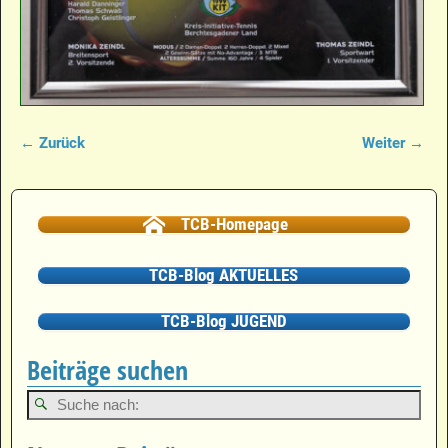
← Zurück
Weiter →
Bilder-Navigation
TCB-Homepage
TCB-Blog AKTUELLES
TCB-Blog JUGEND
Beiträge suchen