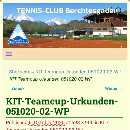
TENNIS-CLUB Berchtesgaden
Startseite
→
KIT-Teamcup-Urkunden-051020-02-WP
→
KIT-Teamcup-Urkunden-051020-02-WP
← Zurück
Weiter →
Bilder-Navigation
KIT-Teamcup-Urkunden-
051020-02-WP
Published
6. Oktober 2020
at
693 × 900
in
KIT-
Teamcup-Urkunden-051020-02-WP