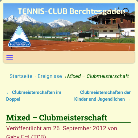
TENNIS-CLUB Berchtesgaden
Startseite
→
Ereignisse
→
Mixed – Clubmeisterschaft
←
Clubmeisterschaften im
Clubmeisterschaften der
Artikelnavigation
Doppel
Kinder und Jugendlichen
→
Mixed – Clubmeisterschaft
Veröffentlicht am
26. September 2012
von
Gaby Ertl (TCB)