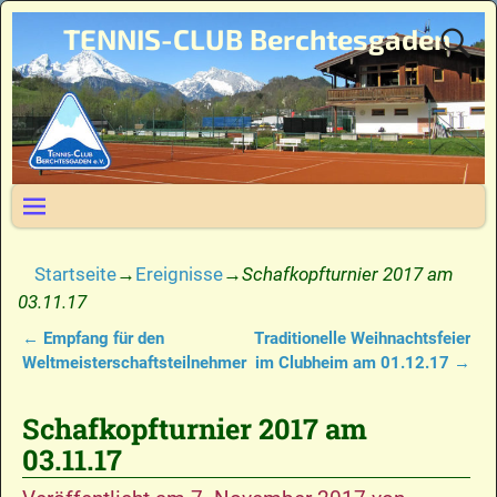
TENNIS-CLUB Berchtesgaden
Startseite
→
Ereignisse
→
Schafkopfturnier 2017 am
03.11.17
←
Empfang für den
Traditionelle Weihnachtsfeier
Artikelnavigation
Weltmeisterschaftsteilnehmer
im Clubheim am 01.12.17
→
Schafkopfturnier 2017 am
03.11.17