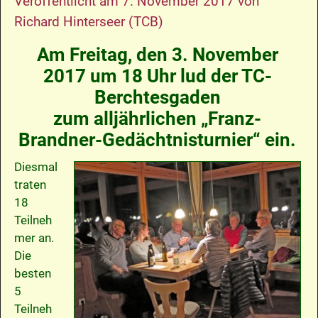
Veröffentlicht am
7. November 2017
von
Richard Hinterseer (TCB)
Am Freitag, den 3. November
2017 um 18 Uhr lud der TC-
Berchtesgaden
zum alljährlichen „Franz-
Brandner-Gedächtnisturnier“ ein.
Diesmal
traten
18
Teilneh
mer an.
Die
besten
5
Teilneh