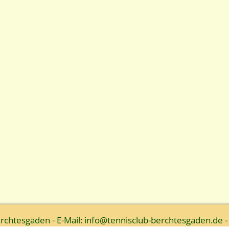
htesgaden - E-Mail: info@tennisclub-berchtesgaden.de -