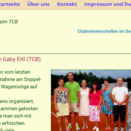
artseite
Über uns
Kontakt
Impressum und Da
eim TCB
Clubmeisterschaften im D
n
Gaby Ertl (TCB)
n vom letzten
ilnahme am Doppel-
e Wagemutige auf
ns organisiert,
usammen gelosten
e man sich mit
s erfrischen.
h viele