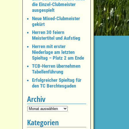
die Einzel-Clubmeister
ausgespielt
Neue Mixed-Clubmeister
gekürt
Herren 30 feiern
Meistertitel und Aufstieg
Herren mit erster
Niederlage am letzten
Spieltag – Platz 2 am Ende
TCB-Herren übernehmen
Tabellenführung
Erfolgreicher Spieltag für
den TC Berchtesgaden
Archiv
Kategorien