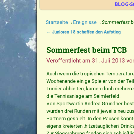
BLOG-St
Startseite
→
Ereignisse
→
Sommerfest b
←
Junioren 18 schaffen den Aufstieg
Artikelnavigation
Sommerfest beim TCB
Veröffentlicht am
31. Juli 2013
vo
Auch wenn die tropischen Temperature
Wochenende einige Spieler von der Te
Turnier abhielten, kamen doch mehrer
die Tennisanlage am Seimlerfeld.
Von Sportwartin Andrea Grundner beste
wurden drei Runden mit jeweils neu z
Partnern gespielt. In den Pausen konnt
eigens kreierten ‚hitzetauglichen’ Drink
Zur Siegerehrung fanden sich schließlic