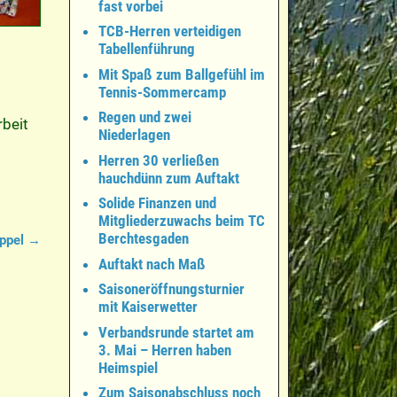
fast vorbei
TCB-Herren verteidigen
Tabellenführung
Mit Spaß zum Ballgefühl im
Tennis-Sommercamp
Regen und zwei
beit
Niederlagen
Herren 30 verließen
hauchdünn zum Auftakt
Solide Finanzen und
Mitgliederzuwachs beim TC
Berchtesgaden
oppel
→
Auftakt nach Maß
Saisoneröffnungsturnier
mit Kaiserwetter
Verbandsrunde startet am
3. Mai – Herren haben
Heimspiel
Zum Saisonabschluss noch