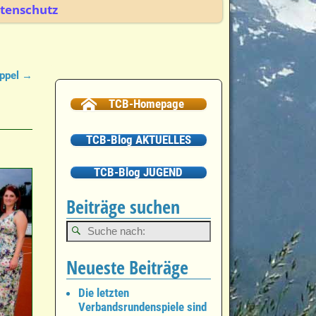
tenschutz
oppel
→
TCB-Homepage
TCB-Blog AKTUELLES
TCB-Blog JUGEND
Beiträge suchen
Neueste Beiträge
Die letzten
Verbandsrundenspiele sind