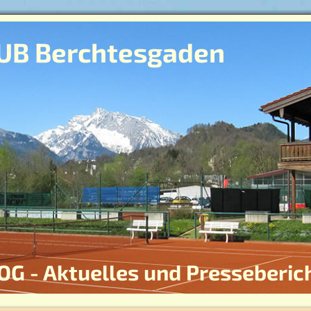
UB Berchtesgaden
OG - Aktuelles und Presseberic