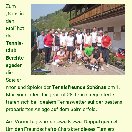
Zum
„Spiel in
den
Mai“ hat
der
Tennis-
Club
Berchte
sgaden
die
Spieleri
nnen und Spieler der
Tennisfreunde Schönau
am 1.
Mai eingeladen. Insgesamt 28 Tennisbegeisterte
trafen sich bei idealem Tenniswetter auf der bestens
präparierten Anlage auf dem Seimlerfeld.
Am Vormittag wurden jeweils zwei Doppel gespielt.
Um den Freundschafts-Charakter dieses Turniers