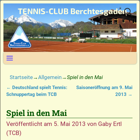
TENNIS-CLUB Berchtesgaden
Startseite
→
Allgemein
→
Spiel in den Mai
←
Deutschland spielt Tennis:
Saisoneröffnung am 9. Mai
Artikelnavigation
Schnuppertag beim TCB
2013
→
Spiel in den Mai
Veröffentlicht am
5. Mai 2013
von
Gaby Ertl
(TCB)