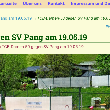
artseite
Über uns
Kontakt
Impressum und Da
ang am 19.05.19
→
TCB-Damen-50 gegen SV Pang am 19.05
We
n SV Pang am 19.05.19
n
TCB-Damen-50 gegen SV Pang am 19.05.19