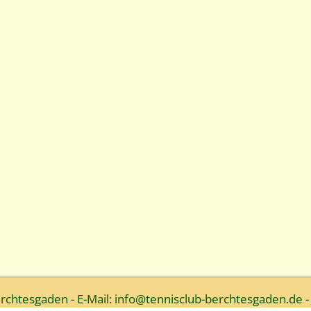
htesgaden - E-Mail: info@tennisclub-berchtesgaden.de -