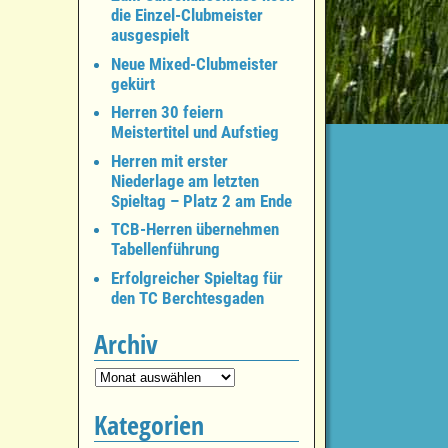
die Einzel-Clubmeister
ausgespielt
Neue Mixed-Clubmeister
gekürt
Herren 30 feiern
Meistertitel und Aufstieg
Herren mit erster
Niederlage am letzten
Spieltag – Platz 2 am Ende
TCB-Herren übernehmen
Tabellenführung
Erfolgreicher Spieltag für
den TC Berchtesgaden
Archiv
Kategorien