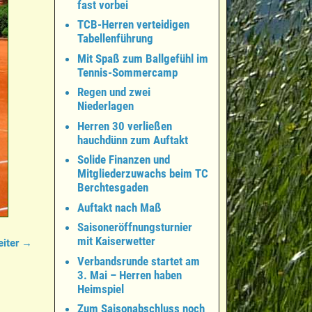
fast vorbei
TCB-Herren verteidigen
Tabellenführung
Mit Spaß zum Ballgefühl im
Tennis-Sommercamp
Regen und zwei
Niederlagen
Herren 30 verließen
hauchdünn zum Auftakt
Solide Finanzen und
Mitgliederzuwachs beim TC
Berchtesgaden
Auftakt nach Maß
Saisoneröffnungsturnier
mit Kaiserwetter
iter →
Verbandsrunde startet am
3. Mai – Herren haben
Heimspiel
Zum Saisonabschluss noch