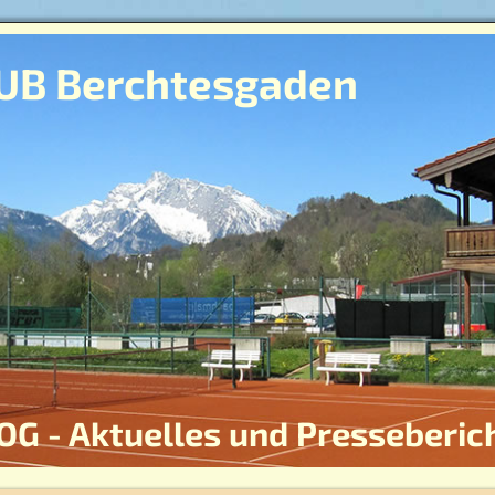
UB Berchtesgaden
OG - Aktuelles und Presseberic