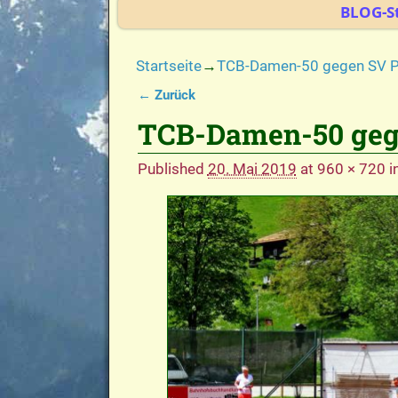
BLOG-St
Startseite
→
TCB-Damen-50 gegen SV P
← Zurück
Bilder-Navigation
TCB-Damen-50 gege
Published
20. Mai 2019
at
960 × 720
i