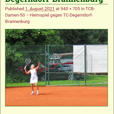
Published
1. August 2021
at
940 × 705
in
TCB-
Damen-50 – Heimspiel gegen TC-Degerndorf-
Brannenburg