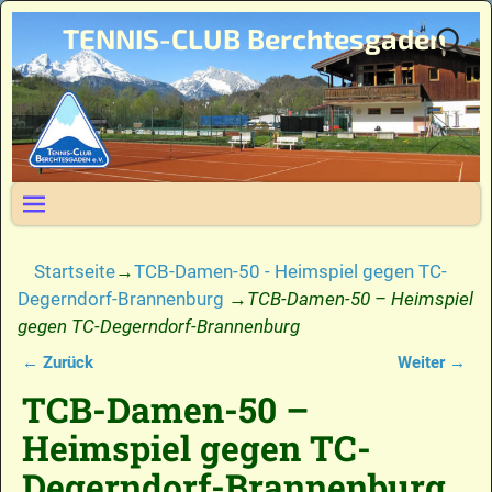
TENNIS-CLUB Berchtesgaden
Startseite
→
TCB-Damen-50 - Heimspiel gegen TC-
Degerndorf-Brannenburg
→
TCB-Damen-50 – Heimspiel
gegen TC-Degerndorf-Brannenburg
← Zurück
Weiter →
Bilder-Navigation
TCB-Damen-50 –
Heimspiel gegen TC-
Degerndorf-Brannenburg