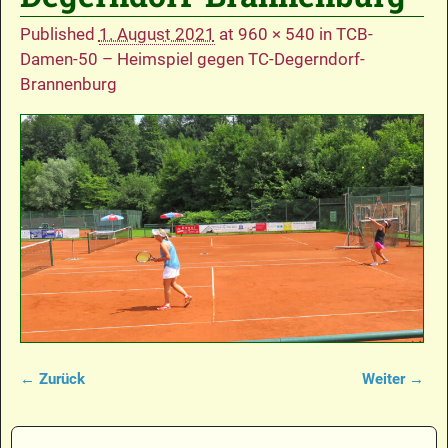
Published
1. August 2021
at
960 × 540
in
TCB-
Damen-50 – Heimspiel gegen TC-Degerndorf-
Brannenburg
← Zurück
Weiter →
Bilder-Navigation