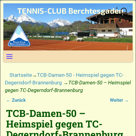
TENNIS-CLUB Berchtesgaden
Startseite
→
TCB-Damen-50 - Heimspiel gegen TC-
Degerndorf-Brannenburg
→
TCB-Damen-50 – Heimspiel
gegen TC-Degerndorf-Brannenburg
← Zurück
Weiter →
Bilder-Navigation
TCB-Damen-50 –
Heimspiel gegen TC-
Degerndorf-Brannenburg