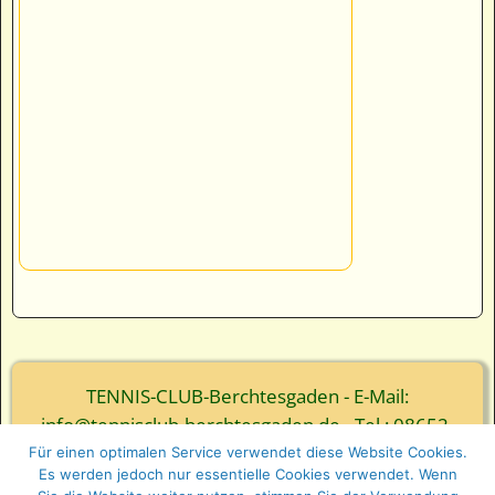
TENNIS-CLUB-Berchtesgaden - E-Mail:
info@tennisclub-berchtesgaden.de - Tel.: 08652-
3839
Für einen optimalen Service verwendet diese Website Cookies.
Es werden jedoch nur essentielle Cookies verwendet. Wenn
© Webgestaltung - Ernst Wurm und Florian Wurm