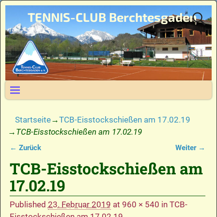
TENNIS-CLUB Berchtesgaden
Startseite
→
TCB-Eisstockschießen am 17.02.19
→
TCB-Eisstockschießen am 17.02.19
← Zurück
Weiter →
Bilder-Navigation
TCB-Eisstockschießen am
17.02.19
Published
23. Februar 2019
at
960 × 540
in
TCB-
Eisstockschießen am 17.02.19