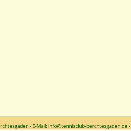
htesgaden - E-Mail: info@tennisclub-berchtesgaden.de -