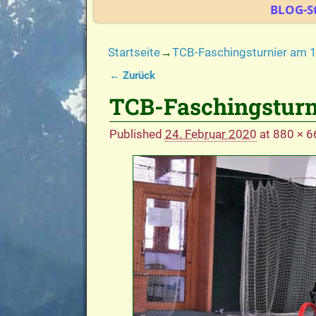
BLOG-St
Startseite
→
TCB-Faschingsturnier am 
← Zurück
Bilder-Navigation
TCB-Faschingsturni
Published
24. Februar 2020
at
880 × 6