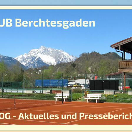
UB Berchtesgaden
OG - Aktuelles und Presseberic