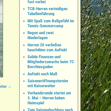
fast vorbei
TCB-Herren verteidigen
Tabellenführung
Mit Spaß zum Ballgefühl im
Tennis-Sommercamp
Regen und zwei
Niederlagen
Herren 30 verließen
hauchdünn zum Auftakt
Solide Finanzen und
Mitgliederzuwachs beim TC
Berchtesgaden
Auftakt nach Maß
Saisoneröffnungsturnier
mit Kaiserwetter
iter →
Verbandsrunde startet am
3. Mai – Herren haben
Heimspiel
Zum Saisonabschluss noch