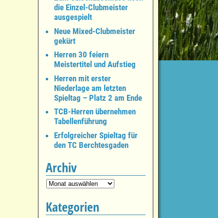
die Einzel-Clubmeister
ausgespielt
Neue Mixed-Clubmeister
gekürt
Herren 30 feiern
Meistertitel und Aufstieg
Herren mit erster
Niederlage am letzten
Spieltag – Platz 2 am Ende
TCB-Herren übernehmen
Tabellenführung
Erfolgreicher Spieltag für
den TC Berchtesgaden
Archiv
Kategorien