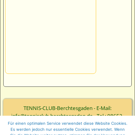
TENNIS-CLUB-Berchtesgaden - E-Mail:
info@tennisclub-berchtesgaden.de - Tel.: 08652-
3839
Für einen optimalen Service verwendet diese Website Cookies.
Es werden jedoch nur essentielle Cookies verwendet. Wenn
© Webgestaltung - Ernst Wurm und Florian Wurm