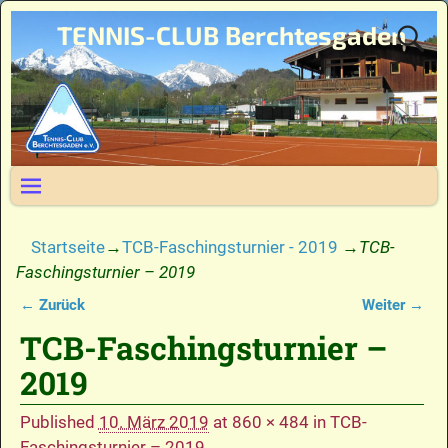
TENNIS-CLUB Berchtesgaden
Startseite
→
TCB-Faschingsturnier - 2019
→
TCB-
Faschingsturnier – 2019
← Zurück
Weiter →
Bilder-Navigation
TCB-Faschingsturnier –
2019
Published
10. März 2019
at
860 × 484
in
TCB-
Faschingsturnier – 2019