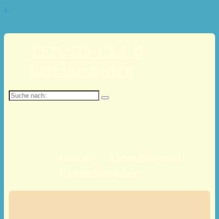
↓
TENNIS-CLUB
Berchtesgaden
Suche
nach:
BLOG - Aktuelles und
Presseberichte