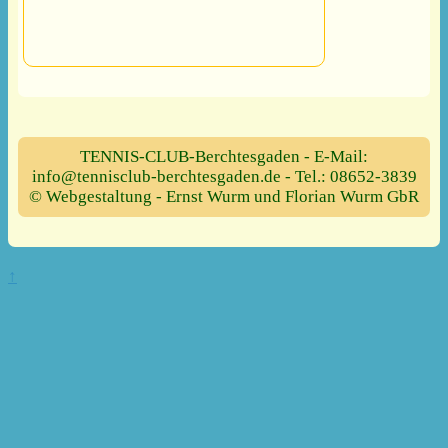
TENNIS-CLUB-Berchtesgaden - E-Mail:
info@tennisclub-berchtesgaden.de - Tel.: 08652-3839
© Webgestaltung - Ernst Wurm und Florian Wurm GbR
↑