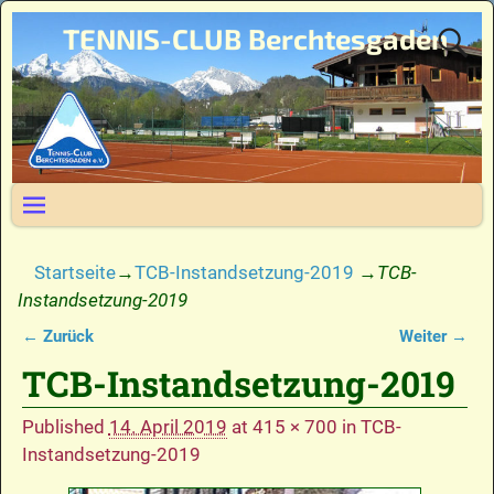
TENNIS-CLUB Berchtesgaden
Startseite
→
TCB-Instandsetzung-2019
→
TCB-
Instandsetzung-2019
← Zurück
Weiter →
Bilder-Navigation
TCB-Instandsetzung-2019
Published
14. April 2019
at
415 × 700
in
TCB-
Instandsetzung-2019