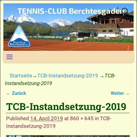
TENNIS-CLUB Berchtesgaden
Startseite
→
TCB-Instandsetzung-2019
→
TCB-
Instandsetzung-2019
← Zurück
Weiter →
Bilder-Navigation
TCB-Instandsetzung-2019
Published
14. April 2019
at
860 × 645
in
TCB-
Instandsetzung-2019