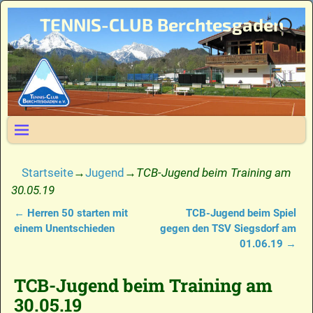
TENNIS-CLUB Berchtesgaden
Startseite
→
Jugend
→
TCB-Jugend beim Training am
30.05.19
←
Herren 50 starten mit
TCB-Jugend beim Spiel
Artikelnavigation
einem Unentschieden
gegen den TSV Siegsdorf am
01.06.19
→
TCB-Jugend beim Training am
30.05.19