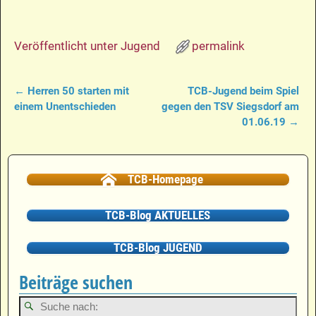
Veröffentlicht unter
Jugend
permalink
←
Herren 50 starten mit
TCB-Jugend beim Spiel
Artikelnavigation
einem Unentschieden
gegen den TSV Siegsdorf am
01.06.19
→
TCB-Homepage
TCB-Blog AKTUELLES
TCB-Blog JUGEND
Beiträge suchen