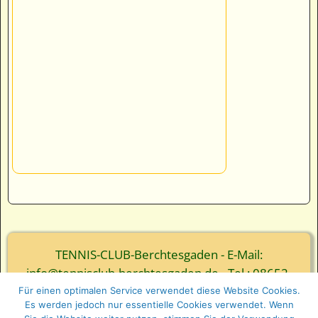
TENNIS-CLUB-Berchtesgaden - E-Mail:
info@tennisclub-berchtesgaden.de - Tel.: 08652-
3839
Für einen optimalen Service verwendet diese Website Cookies.
Es werden jedoch nur essentielle Cookies verwendet. Wenn
© Webgestaltung - Ernst Wurm und Florian Wurm