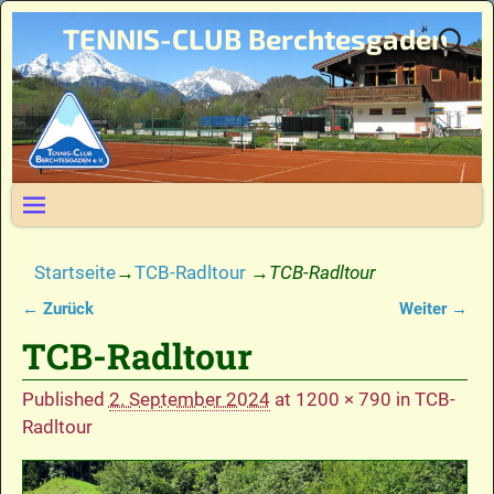
TENNIS-CLUB Berchtesgaden
Startseite
→
TCB-Radltour
→
TCB-Radltour
← Zurück
Weiter →
Bilder-Navigation
TCB-Radltour
Published
2. September 2024
at
1200 × 790
in
TCB-
Radltour