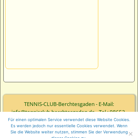
TENNIS-CLUB-Berchtesgaden - E-Mail:
info@tennisclub-berchtesgaden.de - Tel.: 08652-
3839
Für einen optimalen Service verwendet diese Website Cookies.
Es werden jedoch nur essentielle Cookies verwendet. Wenn
© Webgestaltung - Ernst Wurm und Florian Wurm
Sie die Website weiter nutzen, stimmen Sie der Verwendung
GbR