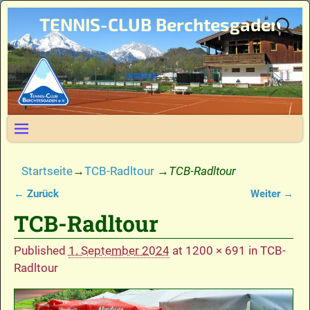
TENNIS-CLUB Berchtesgaden
Startseite
→
TCB-Radltour
→
TCB-Radltour
← Zurück
Weiter →
Bilder-Navigation
TCB-Radltour
Published
1. September 2024
at
1200 × 691
in
TCB-
Radltour