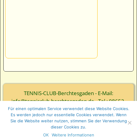
TENNIS-CLUB-Berchtesgaden - E-Mail:
info@tennisclub-berchtesgaden.de - Tel.: 08652-
3839
Für einen optimalen Service verwendet diese Website Cookies.
Es werden jedoch nur essentielle Cookies verwendet. Wenn
© Webgestaltung - Ernst Wurm und Florian Wurm
Sie die Website weiter nutzen, stimmen Sie der Verwendung
GbR
dieser Cookies zu.
OK
Weitere Informationen