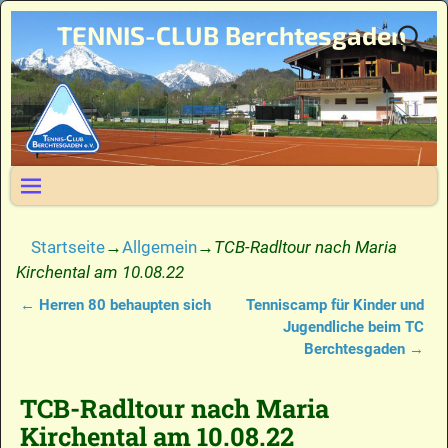
TENNIS-CLUB Berchtesgaden
Startseite
→
Allgemein
→
TCB-Radltour nach Maria
Kirchental am 10.08.22
←
Herren 80 behaupten sich
Tenniscamp für Kinder und
Artikelnavigation
Jugendliche beim TC
Berchtesgaden
→
TCB-Radltour nach Maria
Kirchental am 10.08.22