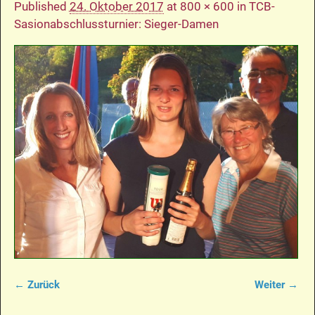
Published
24. Oktober 2017
at
800 × 600
in
TCB-
Sasionabschlussturnier: Sieger-Damen
← Zurück
Weiter →
Bilder-Navigation