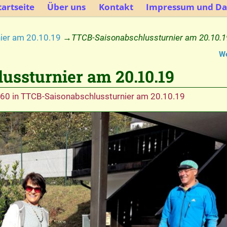
artseite
Über uns
Kontakt
Impressum und Da
ier am 20.10.19
→
TTCB-Saisonabschlussturnier am 20.10.1
We
ussturnier am 20.10.19
660
in
TTCB-Saisonabschlussturnier am 20.10.19