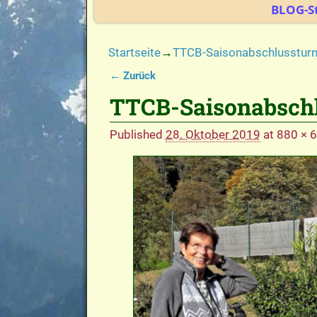
BLOG-St
Startseite
→
TTCB-Saisonabschlussturn
← Zurück
Bilder-Navigation
TTCB-Saisonabschl
Published
28. Oktober 2019
at
880 × 