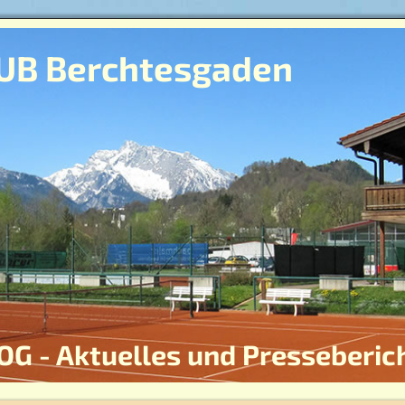
UB Berchtesgaden
OG - Aktuelles und Presseberic