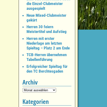
die Einzel-Clubmeister
ausgespielt
Neue Mixed-Clubmeister
gekürt
Herren 30 feiern
Meistertitel und Aufstieg
Herren mit erster
Niederlage am letzten
Spieltag – Platz 2 am Ende
TCB-Herren übernehmen
Tabellenführung
Erfolgreicher Spieltag für
den TC Berchtesgaden
Archiv
Kategorien