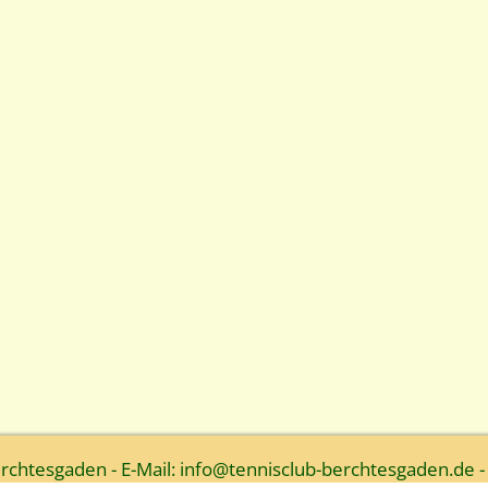
htesgaden - E-Mail: info@tennisclub-berchtesgaden.de -