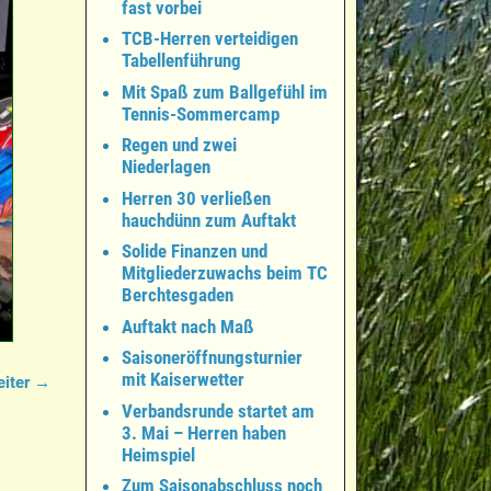
fast vorbei
TCB-Herren verteidigen
Tabellenführung
Mit Spaß zum Ballgefühl im
Tennis-Sommercamp
Regen und zwei
Niederlagen
Herren 30 verließen
hauchdünn zum Auftakt
Solide Finanzen und
Mitgliederzuwachs beim TC
Berchtesgaden
Auftakt nach Maß
Saisoneröffnungsturnier
mit Kaiserwetter
iter →
Verbandsrunde startet am
3. Mai – Herren haben
Heimspiel
Zum Saisonabschluss noch