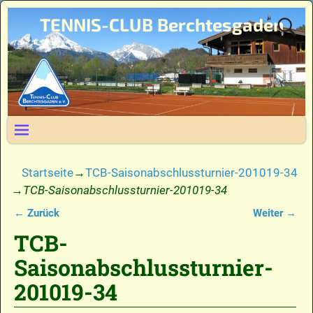
TENNIS-CLUB Berchtesgaden
Startseite
→
TCB-Saisonabschlussturnier-201019-34
→
TCB-Saisonabschlussturnier-201019-34
← Zurück
Weiter →
Bilder-Navigation
TCB-
Saisonabschlussturnier-
201019-34