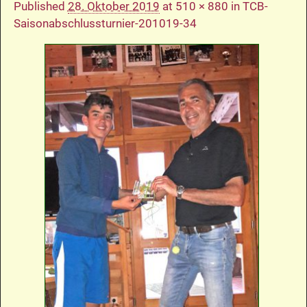
Published
28. Oktober 2019
at
510 × 880
in
TCB-
Saisonabschlussturnier-201019-34